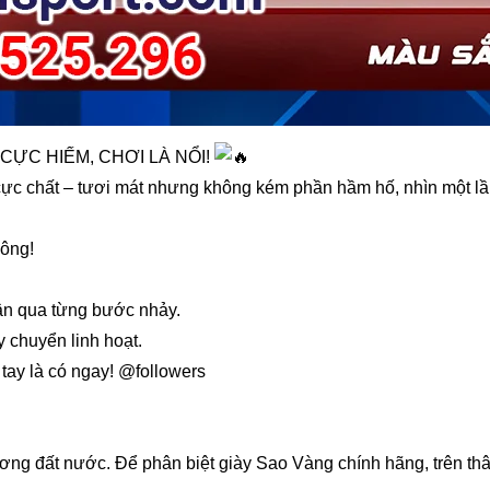
CỰC HIẾM, CHƠI LÀ NỔI!
cực chất – tươi mát nhưng không kém phần hầm hố, nhìn một lầ
đông!
hân qua từng bước nhảy.
 chuyển linh hoạt.
tay là có ngay! @followers
ương đất nước. Để phân biệt giày Sao Vàng chính hãng, trên 