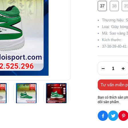
37
38
3
Thương hiệu: 
Loại: Giày bón
Mã: Sao vàng 
Kích thước:
37-38-39-40-41.
Tư vấn miễn p
Bạn có thích sản p
dõi sản phẩm.