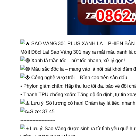
SAO VÀNG 301 PLUS XANH LÁ – PHIÊN BẢN 
Mới! Độc! Lạ! Sao Vàng 301 nay ra mắt màu xanh lá 
Xanh lá thần tốc – bứt tốc nhanh, xử lý gọn!
Màu sắc độc lạ – mang vào là nổi bật khỏi đám 
Công nghệ vượt trội – Đỉnh cao trên sân đấu
• Phylon giảm chấn: Hấp thụ lực tối đa, bảo vệ đôi c
• Thanh TPU chống xoắn: Tăng độ ổn định, tự tin xoay
Lưu ý: Số lượng có hạn! Chậm tay là tiếc, nhanh 
Size: 37-45
-----------------------
Lưu ý: Sao Vàng được sinh ra từ tình yêu quê h