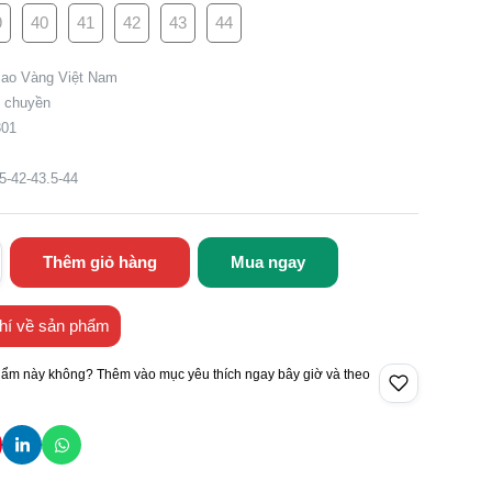
9
40
41
42
43
44
Sao Vàng Việt Nam
g chuyền
301
5-42-43.5-44
Thêm giỏ hàng
Mua ngay
hí về sản phẩm
hẩm này không? Thêm vào mục yêu thích ngay bây giờ và theo