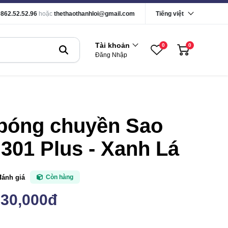
0862.52.52.96
hoặc
thethaothanhloi@gmail.com
Tiếng việt
Tài khoản
0
0
Đăng Nhập
 bóng chuyền Sao
301 Plus - Xanh Lá
đánh giá
Còn hàng
730,000đ