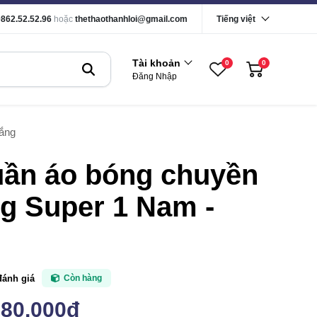
0862.52.52.96
hoặc
thethaothanhloi@gmail.com
Tiếng việt
Tài khoản
0
0
Đăng Nhập
rắng
uần áo bóng chuyền
g Super 1 Nam -
g
đánh giá
Còn hàng
180,000đ