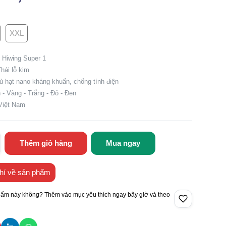
XXL
 Hiwing Super 1
Thái lỗ kim
ủ hạt nano kháng khuẩn, chống tính điện
 - Vàng - Trắng - Đỏ - Đen
 Việt Nam
Thêm giỏ hàng
Mua ngay
hí về sản phẩm
hẩm này không? Thêm vào mục yêu thích ngay bây giờ và theo