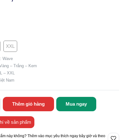
XXL
p: Wave
 Vàng – Trắng – Kem
XL – XXL
Việt Nam
Thêm giỏ hàng
Mua ngay
hí về sản phẩm
hẩm này không? Thêm vào mục yêu thích ngay bây giờ và theo