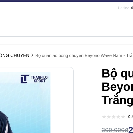
Hotline:
BÓNG CHUYỀN
Bộ quần áo bóng chuyền Beyono Wave Nam - Trắ
Bộ q
Beyo
Trắn
0 
300,000đ