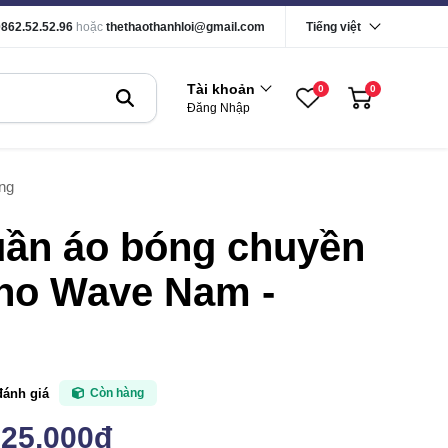
0862.52.52.96
hoặc
thethaothanhloi@gmail.com
Tiếng việt
Tài khoản
0
0
Đăng Nhập
ng
uần áo bóng chuyền
no Wave Nam -
g
đánh giá
Còn hàng
225,000đ