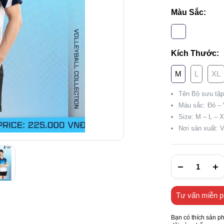
Màu Sắc:
Kích Thước:
M
L
XL
Tên Bộ sưu tậ
Màu sắc: Đỏ –
Size: M – L – 
Nơi sản xuất: 
Tư vấn miễn p
Bạn có thích sản p