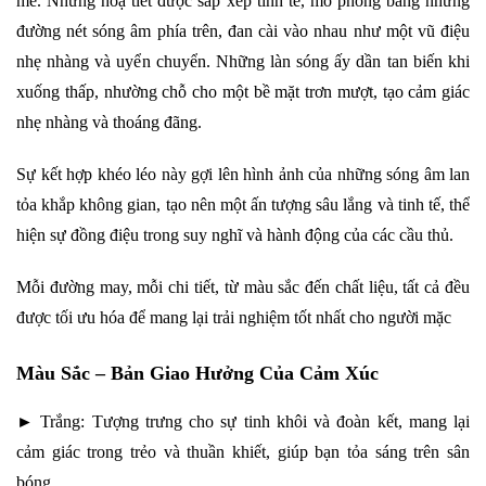
mẽ. Những hoạ tiết được sắp xếp tinh tế, mô phỏng bằng những
đường nét sóng âm phía trên, đan cài vào nhau như một vũ điệu
nhẹ nhàng và uyển chuyển. Những làn sóng ấy dần tan biến khi
xuống thấp, nhường chỗ cho một bề mặt trơn mượt, tạo cảm giác
nhẹ nhàng và thoáng đãng.
Sự kết hợp khéo léo này gợi lên hình ảnh của những sóng âm lan
tỏa khắp không gian, tạo nên một ấn tượng sâu lắng và tinh tế, thể
hiện sự đồng điệu trong suy nghĩ và hành động của các cầu thủ.
Mỗi đường may, mỗi chi tiết, từ màu sắc đến chất liệu, tất cả đều
được tối ưu hóa để mang lại trải nghiệm tốt nhất cho người mặc
Màu Sắc – Bản Giao Hưởng Của Cảm Xúc
► Trắng: Tượng trưng cho sự tinh khôi và đoàn kết, mang lại
cảm giác trong trẻo và thuần khiết, giúp bạn tỏa sáng trên sân
bóng.