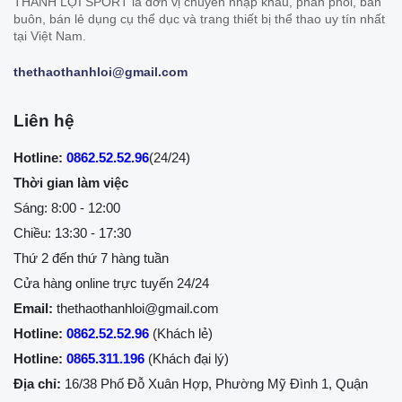
THÀNH LỢI SPORT là đơn vị chuyên nhập khẩu, phân phối, bán
buôn, bán lẻ dụng cụ thể dục và trang thiết bị thể thao uy tín nhất
tại Việt Nam.
thethaothanhloi@gmail.com
Liên hệ
Hotline:
0862.52.52.96
(24/24)
Thời gian làm việc
Sáng: 8:00 - 12:00
Chiều: 13:30 - 17:30
Thứ 2 đến thứ 7 hàng tuần
Cửa hàng online trực tuyến 24/24
Email:
thethaothanhloi@gmail.com
Hotline:
0862.52.52.96
(Khách lẻ)
Hotline:
0865.311.196
(Khách đại lý)
Địa chỉ:
16/38 Phố Đỗ Xuân Hợp, Phường Mỹ Đình 1, Quận