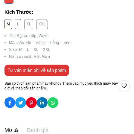
Kích Thước:
M
L
XL
XXL
Tên Bộ sưu tập: Wave
Màu sắc: Đỏ – Vàng – Trắng – Kem
Size: M – L – XL – XXL
Nơi sản xuất: Việt Nam
Tư vấn miễn phí về sản phẩm
Bạn có thích sản phẩm này không? Thêm vào mục yêu thích ngay bây
giờ và theo dõi sản phẩm.
Mô tả
Đánh giá