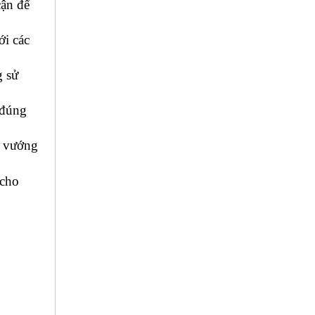
ận để 
i các 
 sử 
đúng 
 vướng 
cho 