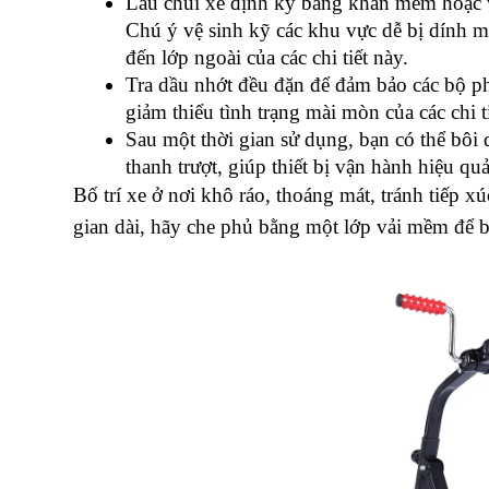
Lau chùi xe định kỳ bằng khăn mềm hoặc vả
Chú ý vệ sinh kỹ các khu vực dễ bị dính 
đến lớp ngoài của các chi tiết này.
Tra dầu nhớt đều đặn để đảm bảo các bộ p
giảm thiểu tình trạng mài mòn của các chi 
Sau một thời gian sử dụng, bạn có thể bôi d
thanh trượt, giúp thiết bị vận hành hiệu qu
Bố trí xe ở nơi khô ráo, thoáng mát, tránh tiếp x
gian dài, hãy che phủ bằng một lớp vải mềm để b