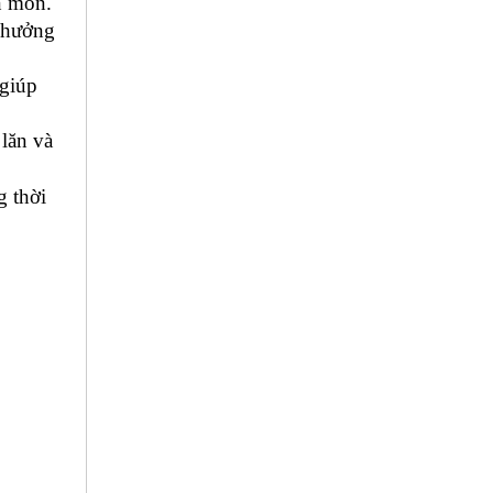
 mòn. 
 hưởng 
giúp 
lăn và 
 thời 