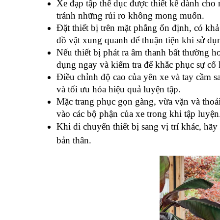
Xe đạp tập thể dục được thiết kế dành cho 
tránh những rủi ro không mong muốn.
Đặt thiết bị trên mặt phẳng ổn định, có khả
đồ vật xung quanh để thuận tiện khi sử dụ
Nếu thiết bị phát ra âm thanh bất thường h
dụng ngay và kiểm tra để khắc phục sự cố k
Điều chỉnh độ cao của yên xe và tay cầm s
và tối ưu hóa hiệu quả luyện tập.
Mặc trang phục gọn gàng, vừa vặn và thoải
vào các bộ phận của xe trong khi tập luyện
Khi di chuyển thiết bị sang vị trí khác, hã
bản thân.