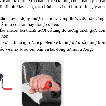
i ẩm, kết hợp với chất tẩy rửa không chứa thành phần ăn
mồ hôi như tay cầm, màn hình,… vì mồ hôi có thể gây ảnh
hận chuyển động mượt mà hơn. Đồng thời, việc này cũng 
tiết như con lăn hay động cơ kéo.
ầu silicon lên thanh trượt để tăng độ tương thích giữa con 
ả hơn.
úc với ánh nắng trực tiếp. Nếu xe không được sử dụng trong
ảo vệ máy khỏi bụi bẩn và tác động từ môi trường.