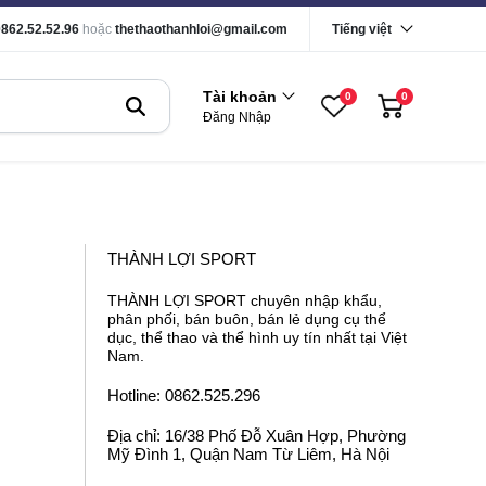
0862.52.52.96
hoặc
thethaothanhloi@gmail.com
Tiếng việt
Tài khoản
0
0
Đăng Nhập
THÀNH LỢI SPORT
THÀNH LỢI SPORT chuyên nhập khẩu,
phân phối, bán buôn, bán lẻ dụng cụ thể
dục, thể thao và thể hình uy tín nhất tại Việt
Nam.
Hotline: 0862.525.296
Địa chỉ: 16/38 Phố Đỗ Xuân Hợp, Phường
Mỹ Đình 1, Quận Nam Từ Liêm, Hà Nội