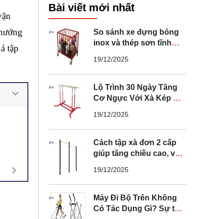
Bài viết mới nhất
ận 
hướng 
So sánh xe đựng bóng
inox và thép sơn tĩnh
ả tập 
điện loại nào tốt
19/12/2025
Lộ Trình 30 Ngày Tăng
Cơ Ngực Với Xà Kép Di
Động Tại Nhà
19/12/2025
Cách tập xà đơn 2 cấp
giúp tăng chiều cao, vóc
dáng tại nhà
19/12/2025
Máy Đi Bộ Trên Không
Có Tác Dụng Gì? Sự thật