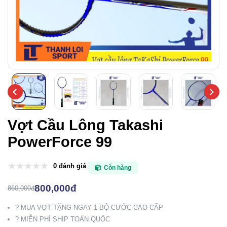
Vợt Cầu Lông Takashi
PowerForce 99
0 đánh giá
Còn hàng
800,000đ
860,000đ
? MUA VỢT TẶNG NGAY 1 BỘ CƯỚC CAO CẤP
? MIỄN PHÍ SHIP TOÀN QUỐC