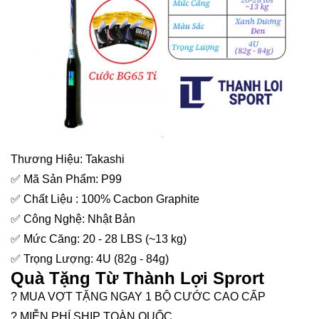
Thương Hiệu: Takashi
✅
Mã Sản Phẩm: P99
✅
Chất Liệu : 100% Cacbon Graphite
✅
Công Nghệ: Nhật Bản
✅
Mức Căng: 20 - 28 LBS (~13 kg)
✅
Trọng Lượng: 4U (82g - 84g)
Quà Tặng Từ Thành Lợi Sprort
?
MUA VỢT TẶNG NGAY 1 BỘ CƯỚC CAO CẤP
?
MIỄN PHÍ SHIP TOÀN QUỐC