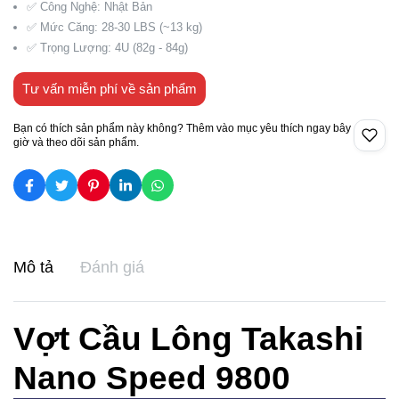
✅ Công Nghệ: Nhật Bản
✅ Mức Căng: 28-30 LBS (~13 kg)
✅ Trọng Lượng: 4U (82g - 84g)
Tư vấn miễn phí về sản phẩm
Bạn có thích sản phẩm này không? Thêm vào mục yêu thích ngay bây
giờ và theo dõi sản phẩm.
Mô tả
Đánh giá
Vợt Cầu Lông Takashi
Nano Speed 9800