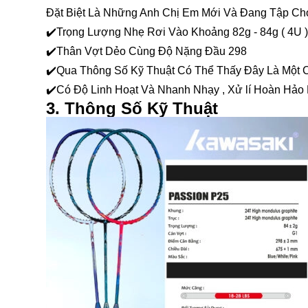
Đặt Biệt Là Những Anh Chị Em Mới Và Đang Tập Ch
✔️Trọng Lượng Nhẹ Rơi Vào Khoảng 82g - 84g ( 4U )
✔️Thân Vợt Dẻo Cùng Độ Nặng Đầu 298
✔️Qua Thông Số Kỹ Thuật Có Thể Thấy Đây Là Một 
✔️Có Độ Linh Hoạt Và Nhanh Nhạy , Xử lí Hoàn Hảo
3. Thông Số Kỹ Thuật