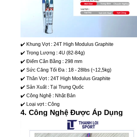
✔️ Khung Vợt : 24T High Modulus Graphite
✔️ Trọng Lượng : 4U (82-84g)
✔️ Điểm Cân Bằng : 298 mm
✔️ Sức Căng Tối Đa : 18 - 28lbs (~12,5kg)
✔️ Thân Vợt : 24T High Modulus Graphite
✔️ Sản Xuất : Tại Trung Quốc
✔️ Công Nghệ : Nhật Bản
✔️ Loại vợt : Công
4. Công Nghệ Được Áp Dụng