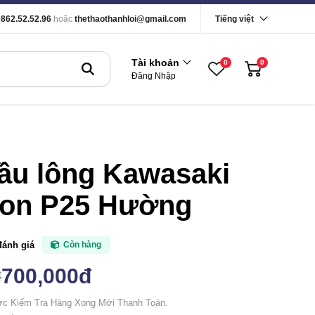
0862.52.52.96
hoặc
thethaothanhloi@gmail.com
Tiếng việt
Tài khoản
0
0
Đăng Nhập
ầu lông Kawasaki
ion P25 Hường
đánh giá
Còn hàng
700,000đ
đ
c Kiểm Tra Hàng Xong Mới Thanh Toán.