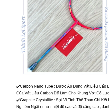
✔️Carbon Nano Tube : Được Áp Dụng Vật Liệu Cấp
Của Vật Liệu Carbon Để Làm Cho Khung Vợt Có Lự
✔️Graphite Crystallite : Sợi Vi Tinh Thể Than Ch
Nghiêm Ngặt ( như nhiệt độ cao và độ căng cao , đá