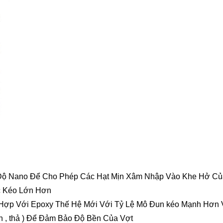
 Độ Nano Để Cho Phép Các Hạt Mịn Xâm Nhập Vào Khe Hở C
c Kéo Lớn Hơn
ì Kết Hợp Với Epoxy Thế Hệ Mới Với Tỷ Lệ Mô Đun kéo Mạnh 
nh , thả ) Để Đảm Bảo Độ Bền Của Vợt