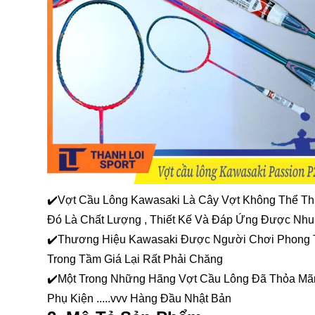
✔️Vợt Cầu Lông Kawasaki Là Cây Vợt Không Thể Th
Đó Là Chất Lượng , Thiết Kế Và Đáp Ứng Được Nh
✔️Thương Hiệu Kawasaki Được Người Chơi Phong Tr
Trong Tầm Giá Lại Rất Phải Chăng
✔️Một Trong Những Hãng Vợt Cầu Lông Đã Thỏa Mãn
Phụ Kiện .....vvv Hàng Đầu Nhật Bản