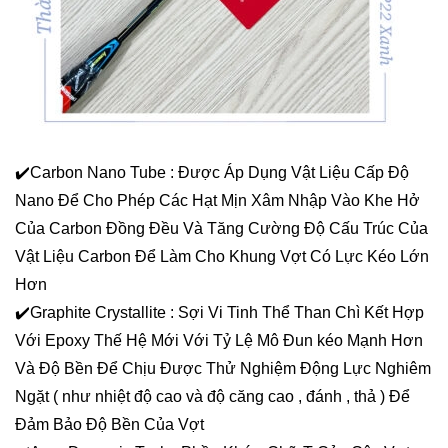
✔️Carbon Nano Tube : Được Áp Dụng Vật Liệu Cấp Độ
Nano Để Cho Phép Các Hạt Mịn Xâm Nhập Vào Khe Hở
Của Carbon Đồng Đều Và Tăng Cường Độ Cấu Trúc Của
Vật Liệu Carbon Để Làm Cho Khung Vợt Có Lực Kéo Lớn
Hơn
✔️Graphite Crystallite : Sợi Vi Tinh Thể Than Chì Kết Hợp
Với Epoxy Thế Hệ Mới Với Tỷ Lệ Mô Đun kéo Mạnh Hơn
Và Độ Bền Để Chịu Được Thử Nghiệm Động Lực Nghiêm
Ngặt ( như nhiệt độ cao và độ căng cao , đánh , thả ) Để
Đảm Bảo Độ Bền Của Vợt