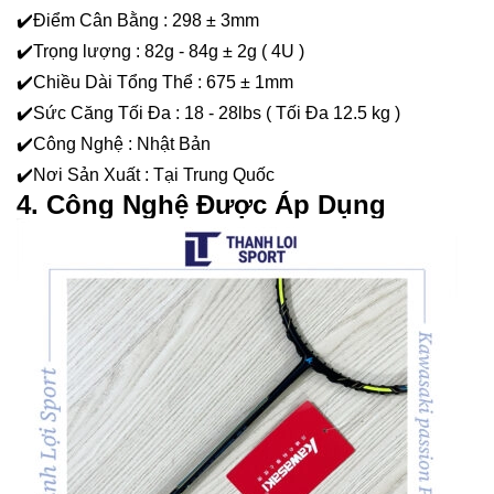
✔️Điểm Cân Bằng : 298 ± 3mm
✔️Trọng lượng : 82g - 84g ± 2g ( 4U )
✔️Chiều Dài Tổng Thể : 675 ± 1mm
✔️Sức Căng Tối Đa : 18 - 28lbs ( Tối Đa 12.5 kg )
✔️Công Nghệ : Nhật Bản
✔️Nơi Sản Xuất : Tại Trung Quốc
4. Công Nghệ Được Áp Dụng