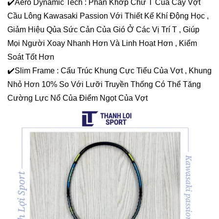
✔️Aero Dynamic Tech : Phần Khớp Chữ T Của Cây Vợt
Cầu Lông Kawasaki Passion Với Thiết Kế Khí Động Học ,
Giảm Hiệu Qủa Sức Cản Của Gió Ở Các Vị Trí T , Giúp
Mọi Người Xoay Nhanh Hơn Và Linh Hoạt Hơn , Kiểm
Soát Tốt Hơn
✔️Slim Frame : Cấu Trúc Khung Cực Tiểu Của Vợt , Khung
Nhỏ Hơn 10% So Với Lưỡi Truyền Thống Có Thể Tăng
Cường Lực Nổ Của Điểm Ngọt Của Vợt