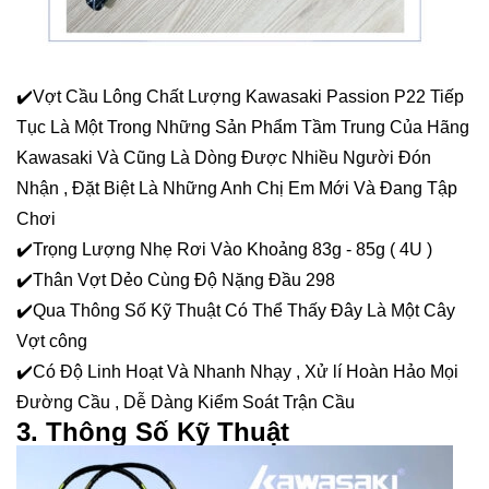
✔️Vợt Cầu Lông Chất Lượng Kawasaki Passion P22 Tiếp
Tục Là Một Trong Những Sản Phẩm Tầm Trung Của Hãng
Kawasaki Và Cũng Là Dòng Được Nhiều Người Đón
Nhận , Đặt Biệt Là Những Anh Chị Em Mới Và Đang Tập
Chơi
✔️Trọng Lượng Nhẹ Rơi Vào Khoảng 83g - 85g ( 4U )
✔️Thân Vợt Dẻo Cùng Độ Nặng Đầu 298
✔️Qua Thông Số Kỹ Thuật Có Thể Thấy Đây Là Một Cây
Vợt công
✔️Có Độ Linh Hoạt Và Nhanh Nhạy , Xử lí Hoàn Hảo Mọi
Đường Cầu , Dễ Dàng Kiểm Soát Trận Cầu
3. Thông Số Kỹ Thuật