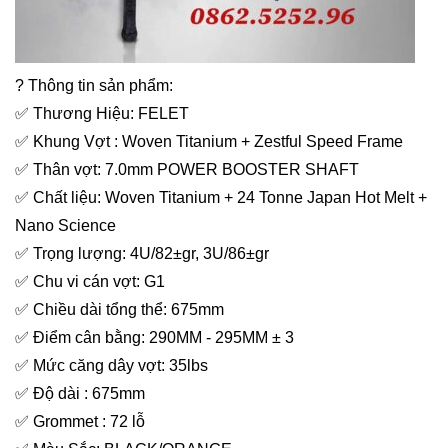
? Thông tin sản phẩm:
✅ Thương Hiệu: FELET
✅ Khung Vợt : Woven Titanium + Zestful Speed Frame
✅ Thân vợt: 7.0mm POWER BOOSTER SHAFT
✅ Chất liệu: Woven Titanium + 24 Tonne Japan Hot Melt +
Nano Science
✅ Trọng lượng: 4U/82±gr, 3U/86±gr
✅ Chu vi cán vợt: G1
✅ Chiều dài tổng thể: 675mm
✅ Điểm cân bằng: 290MM - 295MM ± 3
✅ Mức căng dây vợt: 35lbs
✅ Độ dài : 675mm
✅ Grommet : 72 lỗ