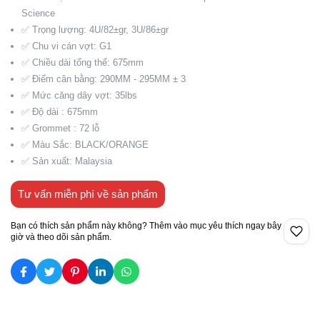
Science
✅ Trọng lượng: 4U/82±gr, 3U/86±gr
✅ Chu vi cán vợt: G1
✅ Chiều dài tổng thể: 675mm
✅ Điểm cân bằng: 290MM - 295MM ± 3
✅ Mức căng dây vợt: 35lbs
✅ Độ dài : 675mm
✅ Grommet : 72 lỗ
✅ Màu Sắc: BLACK/ORANGE
✅ Sản xuất: Malaysia
Tư vấn miễn phí về sản phẩm
Bạn có thích sản phẩm này không? Thêm vào mục yêu thích ngay bây
giờ và theo dõi sản phẩm.