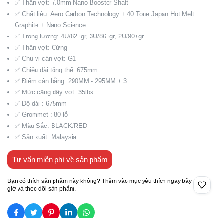
✅ Thân vợt: 7.0mm Nano Booster Shaft
✅ Chất liệu: Aero Carbon Technology + 40 Tone Japan Hot Melt
Graphite + Nano Science
✅ Trọng lượng: 4U/82±gr, 3U/86±gr, 2U/90±gr
✅ Thân vợt: Cứng
✅ Chu vi cán vợt: G1
✅ Chiều dài tổng thể: 675mm
✅ Điểm cân bằng: 290MM - 295MM ± 3
✅ Mức căng dây vợt: 35lbs
✅ Độ dài : 675mm
✅ Grommet : 80 lỗ
✅ Màu Sắc: BLACK/RED
✅ Sản xuất: Malaysia
Tư vấn miễn phí về sản phẩm
Bạn có thích sản phẩm này không? Thêm vào mục yêu thích ngay bây
giờ và theo dõi sản phẩm.