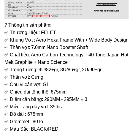
? Thông tin sản phẩm:
✅ Thương Hiệu: FELET
✅ Khung Vợt : Aero Hexa Frame With + Wide Body Design
✅ Thân vợt: 7.0mm Nano Booster Shaft
✅ Chất liệu: Aero Carbon Technology + 40 Tone Japan Hot
Melt Graphite + Nano Science
✅ Trọng lượng: 4U/82±gr, 3U/86±gr, 2U/90±gr
✅ Thân vợt: Cứng
✅ Chu vi cán vợt: G1
✅ Chiều dài tổng thể: 675mm
✅ Điểm cân bằng: 290MM - 295MM ± 3
✅ Mức căng dây vợt: 35lbs
✅ Độ dài : 675mm
✅ Grommet : 80 lỗ
✅ Màu Sắc: BLACK/RED