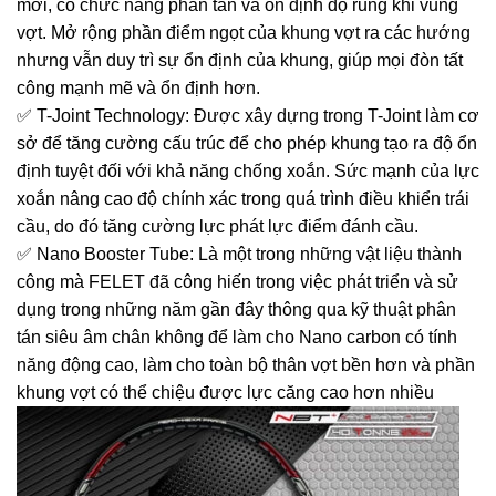
mới, có chức năng phân tán và ổn định độ rung khi vung
vợt. Mở rộng phần điểm ngọt của khung vợt ra các hướng
nhưng vẫn duy trì sự ổn định của khung, giúp mọi đòn tất
công mạnh mẽ và ổn định hơn.
✅ T-Joint Technology: Được xây dựng trong T-Joint làm cơ
sở để tăng cường cấu trúc để cho phép khung tạo ra độ ổn
định tuyệt đối với khả năng chống xoắn. Sức mạnh của lực
xoắn nâng cao độ chính xác trong quá trình điều khiển trái
cầu, do đó tăng cường lực phát lực điểm đánh cầu.
✅ Nano Booster Tube: Là một trong những vật liệu thành
công mà FELET đã công hiến trong việc phát triển và sử
dụng trong những năm gần đây thông qua kỹ thuật phân
tán siêu âm chân không để làm cho Nano carbon có tính
năng động cao, làm cho toàn bộ thân vợt bền hơn và phần
khung vợt có thể chiệu được lực căng cao hơn nhiều