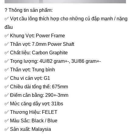
? Thông tin sản phẩm:
✅ Vợt cầu lông thích hợp cho những cú đập mạnh / nặng
đầu
✅ Khung Vợt: Power Frame
✅ Thân vợt: 7.0mm Power Shaft
✅ Chất liệu: Carbon Graphite
✅ Trọng lượng: 4U/82 gram+-, 3U/86 gram+-
✅ Thân vợt: Trung bình
✅ Chu vi cán vợt: G1
✅ Chiều dài tổng thể: 675mm
✅ Điểm cân bằng: 290+-3mm
✅ Mức căng dây vợt: 31lbs
✅ Thương Hiệu: FELET
✅ Màu Sắc: Black / Blue
✅ Sản xuất: Malaysia