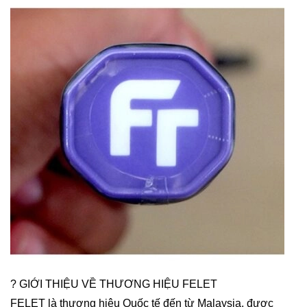
? GIỚI THIỆU VỀ THƯƠNG HIỆU FELET
FELET là thương hiệu Quốc tế đến từ Malaysia, được