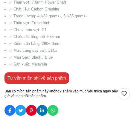
✅ Thân vợt: 7.0mm Power Shaft
✅ Chất liệu: Carbon Graphite
✅ Trọng lượng: 4U/82 gram+-, 3U/86 gram+-
✅ Thân vợt: Trung bình
✅ Chu vi cán vợt: G1
✅ Chiều dài tổng thể: 675mm
✅ Điểm cân bằng: 290+-3mm
✅ Mức căng dây vợt: 31lbs
✅ Màu Sắc: Black / Blue
✅ Sản xuất: Malaysia
Tư vấn miễn phí về sản phẩm
Bạn có thích sản phẩm này không? Thêm vào mục yêu thích ngay bây
giờ và theo dõi sản phẩm.