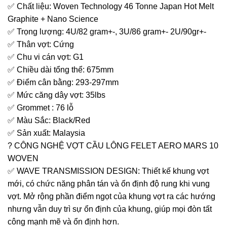
✅ Chất liệu: Woven Technology 46 Tonne Japan Hot Melt
Graphite + Nano Science
✅ Trọng lượng: 4U/82 gram+-, 3U/86 gram+- 2U/90gr+-
✅ Thân vợt: Cứng
✅ Chu vi cán vợt: G1
✅ Chiều dài tổng thể: 675mm
✅ Điểm cân bằng: 293-297mm
✅ Mức căng dây vợt: 35lbs
✅ Grommet : 76 lỗ
✅ Màu Sắc: Black/Red
✅ Sản xuất: Malaysia
? CÔNG NGHỆ VỢT CẦU LÔNG FELET AERO MARS 10
WOVEN
✅ WAVE TRANSMISSION DESIGN: Thiết kế khung vợt
mới, có chức năng phân tán và ổn định độ rung khi vung
vợt. Mở rộng phần điểm ngọt của khung vợt ra các hướng
nhưng vẫn duy trì sự ổn định của khung, giúp mọi đòn tất
công mạnh mẽ và ổn định hơn.