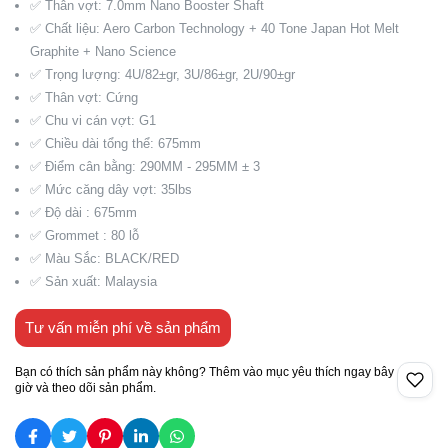
✅ Thân vợt: 7.0mm Nano Booster Shaft
✅ Chất liệu: Aero Carbon Technology + 40 Tone Japan Hot Melt
Graphite + Nano Science
✅ Trọng lượng: 4U/82±gr, 3U/86±gr, 2U/90±gr
✅ Thân vợt: Cứng
✅ Chu vi cán vợt: G1
✅ Chiều dài tổng thể: 675mm
✅ Điểm cân bằng: 290MM - 295MM ± 3
✅ Mức căng dây vợt: 35lbs
✅ Độ dài : 675mm
✅ Grommet : 80 lỗ
✅ Màu Sắc: BLACK/RED
✅ Sản xuất: Malaysia
Tư vấn miễn phí về sản phẩm
Bạn có thích sản phẩm này không? Thêm vào mục yêu thích ngay bây
giờ và theo dõi sản phẩm.