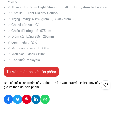
Frame
✅ Thân vợt: 7.5mm Hight Strength Shaft + Hot System technology
✅ Chất liệu: Hight Ridigity Carbon
✅ Trọng lượng: 4U/82 gram+-, 3U/86 gram+-
✅ Chu vi cán vợt: G1
✅ Chiều dài tổng thể: 675mm
✅ Điểm cân bằng:285 - 290mm
✅ Grommets : 72 lỗ
✅ Mức căng dây vợt: 30lbs
✅ Màu Sắc: Black / Blue
✅ Sản xuất: Malaysia
Tư vấn miễn phí về sản phẩm
Bạn có thích sản phẩm này không? Thêm vào mục yêu thích ngay bây
giờ và theo dõi sản phẩm.