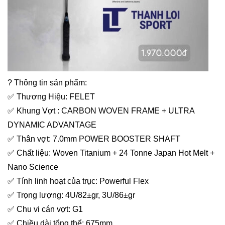
? Thông tin sản phẩm:
✅ Thương Hiệu: FELET
✅ Khung Vợt : CARBON WOVEN FRAME + ULTRA
DYNAMIC ADVANTAGE
✅ Thân vợt: 7.0mm POWER BOOSTER SHAFT
✅ Chất liệu: Woven Titanium + 24 Tonne Japan Hot Melt +
Nano Science
✅ Tính linh hoạt của trục: Powerful Flex
✅ Trọng lượng: 4U/82±gr, 3U/86±gr
✅ Chu vi cán vợt: G1
✅ Chiều dài tổng thể: 675mm