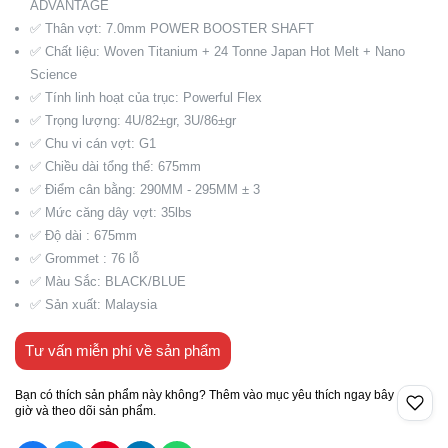
ADVANTAGE
✅ Thân vợt: 7.0mm POWER BOOSTER SHAFT
✅ Chất liệu: Woven Titanium + 24 Tonne Japan Hot Melt + Nano
Science
✅ Tính linh hoạt của trục: Powerful Flex
✅ Trọng lượng: 4U/82±gr, 3U/86±gr
✅ Chu vi cán vợt: G1
✅ Chiều dài tổng thể: 675mm
✅ Điểm cân bằng: 290MM - 295MM ± 3
✅ Mức căng dây vợt: 35lbs
✅ Độ dài : 675mm
✅ Grommet : 76 lỗ
✅ Màu Sắc: BLACK/BLUE
✅ Sản xuất: Malaysia
Tư vấn miễn phí về sản phẩm
Bạn có thích sản phẩm này không? Thêm vào mục yêu thích ngay bây
giờ và theo dõi sản phẩm.