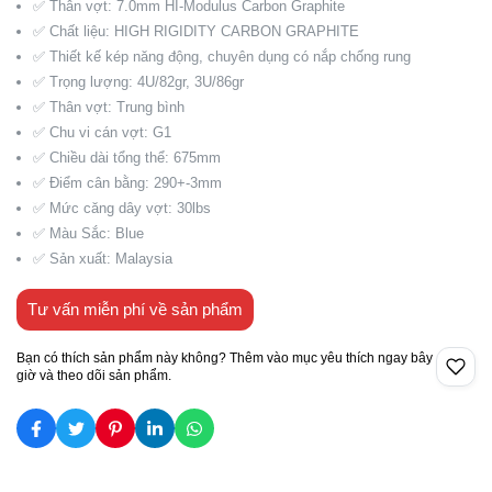
✅ Thân vợt: 7.0mm HI-Modulus Carbon Graphite
✅ Chất liệu: HIGH RIGIDITY CARBON GRAPHITE
✅ Thiết kế kép năng động, chuyên dụng có nắp chống rung
✅ Trọng lượng: 4U/82gr, 3U/86gr
✅ Thân vợt: Trung bình
✅ Chu vi cán vợt: G1
✅ Chiều dài tổng thể: 675mm
✅ Điểm cân bằng: 290+-3mm
✅ Mức căng dây vợt: 30lbs
✅ Màu Sắc: Blue
✅ Sản xuất: Malaysia
Tư vấn miễn phí về sản phẩm
Bạn có thích sản phẩm này không? Thêm vào mục yêu thích ngay bây
giờ và theo dõi sản phẩm.