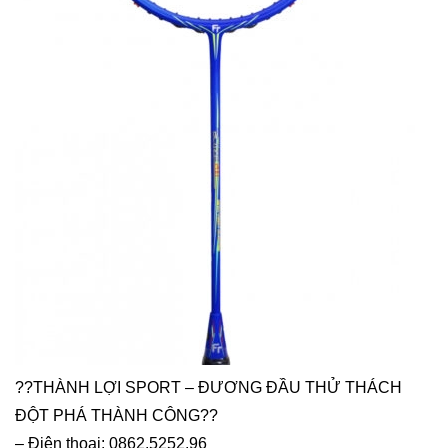
??THÀNH LỢI SPORT – ĐƯƠNG ĐẦU THỬ THÁCH
ĐỘT PHÁ THÀNH CÔNG??
– Điện thoại: 0862.5252.96