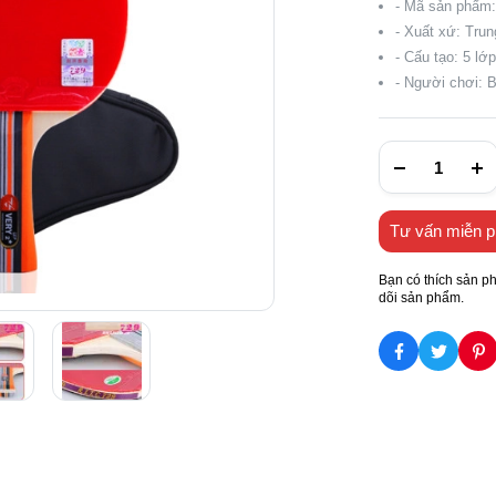
- Mã sản phẩm
- Xuất xứ: Tru
- Cấu tạo: 5 lớ
- Người chơi: 
Tư vấn miễn p
Bạn có thích sản p
dõi sản phẩm.