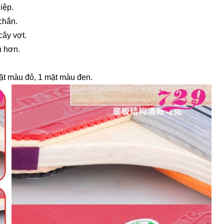
iệp.
chắn.
cây vợt.
h hơn.
mặt màu đỏ, 1 mặt màu đen.