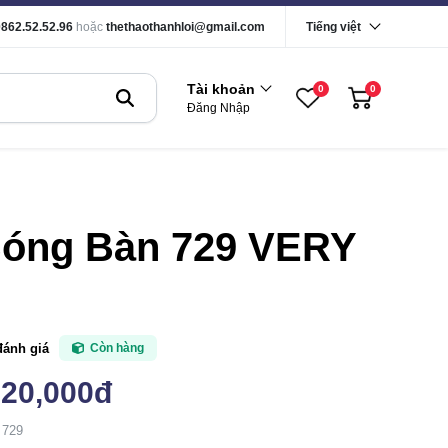
0862.52.52.96
hoặc
thethaothanhloi@gmail.com
Tiếng việt
Tài khoản
0
0
Đăng Nhập
Bóng Bàn 729 VERY
o
đánh giá
Còn hàng
320,000đ
 729