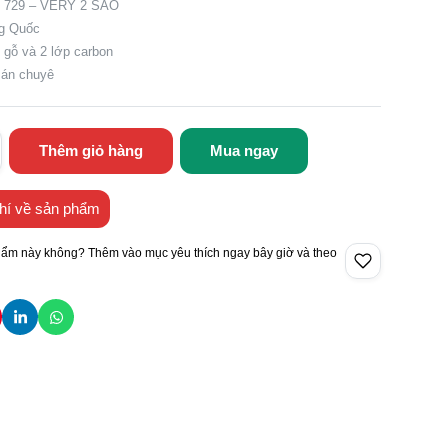
: 729 – VERY 2 SAO
ng Quốc
p gỗ và 2 lớp carbon
Bán chuyê
Thêm giỏ hàng
Mua ngay
hí về sản phẩm
hẩm này không? Thêm vào mục yêu thích ngay bây giờ và theo