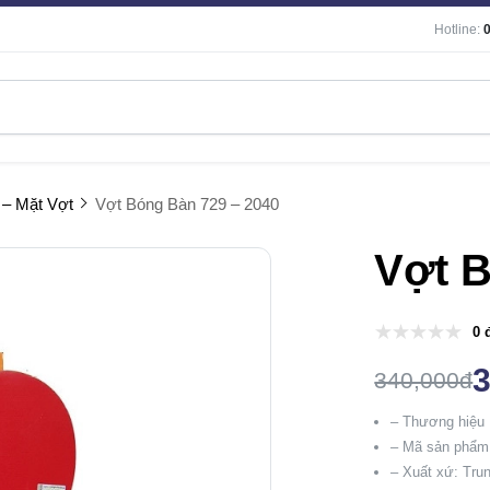
Hotline:
 – Mặt Vợt
Vợt Bóng Bàn 729 – 2040
Vợt B
0 
340,000đ
– Thương hiệu 
– Mã sản phẩm
– Xuất xứ: Tru