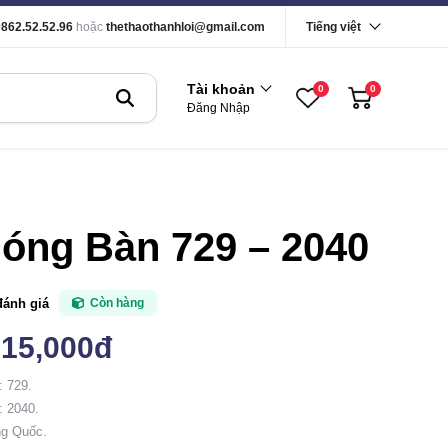
0862.52.52.96
hoặc
thethaothanhloi@gmail.com
Tiếng việt
Tài khoản
0
0
Đăng Nhập
óng Bàn 729 – 2040
đánh giá
Còn hàng
315,000đ
: 729.
: 2040.
ng Quốc.