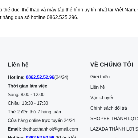
hể dục, thể thao và máy tập thể hình uy tín nhất tại Việt Na
ặt hàng qua số hotline 0862.525.296.
Liên hệ
VỀ CHÚNG TÔI
Giới thiệu
Hotline:
0862.52.52.96
(24/24)
Thời gian làm việc
Liên hệ
Sáng: 8:00 - 12:00
Vận chuyển
Chiều: 13:30 - 17:30
Chính sách đổi trả
Thứ 2 đến thứ 7 hàng tuần
SHOPEE THÀNH LỢI
Cửa hàng online trực tuyến 24/24
Email:
thethaothanhloi@gmail.com
LAZADA THÀNH LỢI 
Hotline:
0862.52.52.96
(Khách lẻ)