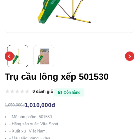
Trụ cầu lông xếp 501530
0 đánh giá
Còn hàng
1,010,000đ
1,050,000đ
- Mã sản phẩm: 501530.
- Hãng sản xuất: Vifa Sport.
- Xuất xứ: Việt Nam.
- Màu sắc: vàng + đen.