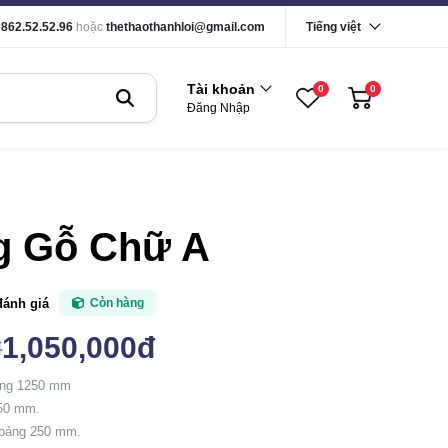
0862.52.52.96
hoặc
thethaothanhloi@gmail.com
Tiếng việt
Tài khoản
0
0
Đăng Nhập
g Gỗ Chữ A
đánh giá
Còn hàng
1,050,000đ
đ
ảng 1250 mm
50 mm.
hoảng 250 mm.