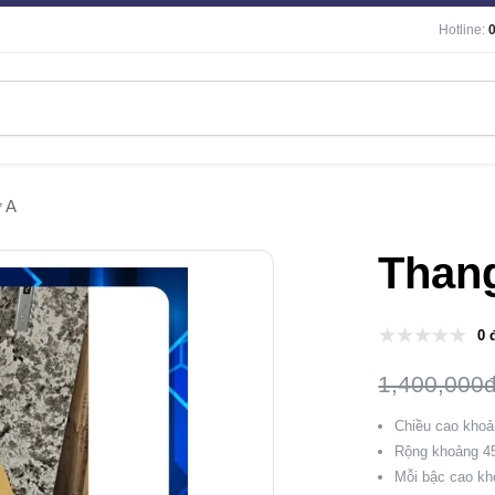
Hotline:
 A
Than
0 
1,400,000
Chiều cao kho
Rộng khoảng 4
Mỗi bậc cao k