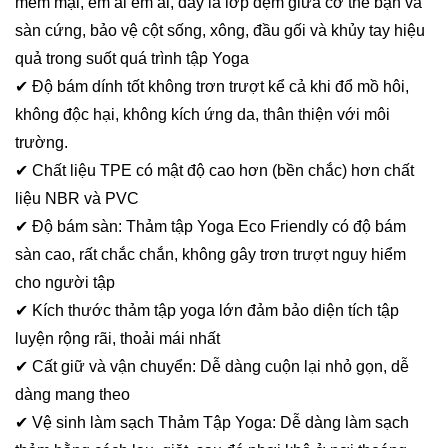
mềm mại, êm ái êm ái, đây là lớp đệm giữa cơ thể bạn và
sàn cứng, bảo vệ cột sống, xông, đầu gối và khủy tay hiệu
quả trong suốt quá trình tập Yoga
✔ Độ bám dính tốt không trơn trượt kể cả khi đổ mồ hôi,
không độc hại, không kích ứng da, thân thiện với môi
trường.
✔ Chất liệu TPE có mật độ cao hơn (bền chắc) hơn chất
liệu NBR và PVC
✔ Độ bám sàn: Thảm tập Yoga Eco Friendly có độ bám
sàn cao, rất chắc chắn, không gây trơn trượt nguy hiểm
cho người tập
✔ Kích thước thảm tập yoga lớn đảm bảo diện tích tập
luyện rộng rãi, thoải mái nhất
✔ Cất giữ và vận chuyển: Dễ dàng cuộn lại nhỏ gọn, dễ
dàng mang theo
✔ Vệ sinh làm sạch Thảm Tập Yoga: Dễ dàng làm sạch