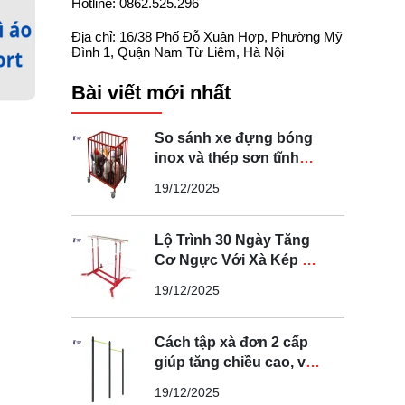
Hotline: 0862.525.296
Địa chỉ: 16/38 Phố Đỗ Xuân Hợp, Phường Mỹ
Đình 1, Quận Nam Từ Liêm, Hà Nội
Bài viết mới nhất
So sánh xe đựng bóng
inox và thép sơn tĩnh
điện loại nào tốt
19/12/2025
Lộ Trình 30 Ngày Tăng
Cơ Ngực Với Xà Kép Di
Động Tại Nhà
19/12/2025
Cách tập xà đơn 2 cấp
giúp tăng chiều cao, vóc
dáng tại nhà
19/12/2025