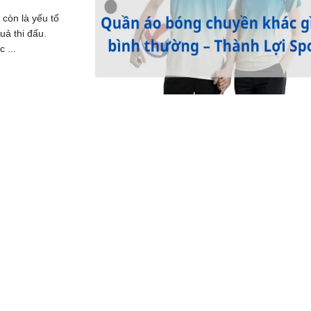
còn là yếu tố
uả thi đấu.
 ...