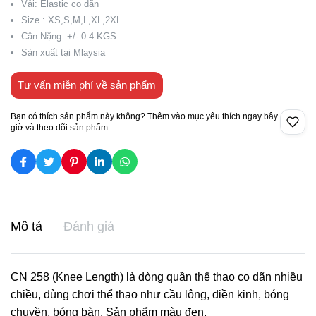
Vải: Elastic co dãn
Size : XS,S,M,L,XL,2XL
Cân Nặng: +/- 0.4 KGS
Sản xuất tại Mlaysia
Tư vấn miễn phí về sản phẩm
Bạn có thích sản phẩm này không? Thêm vào mục yêu thích ngay bây
giờ và theo dõi sản phẩm.
Mô tả
Đánh giá
CN 258 (Knee Length) là dòng quần thể thao co dãn nhiều
chiều, dùng chơi thể thao như cầu lông, điền kinh, bóng
chuyền, bóng bàn. Sản phẩm màu đen.