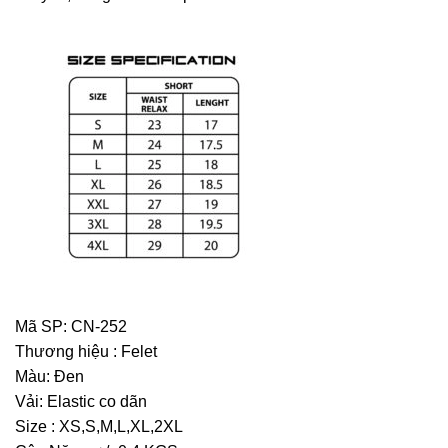
Mã SP: CN-252
Thương hiệu : Felet
Màu: Đen
Vải: Elastic co dãn
Size : XS,S,M,L,XL,2XL