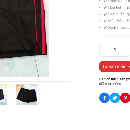
✔️ Chất vải : T
✔️ Họa tiết : Tr
✔️ Loại quần: qu
✔️ Màu Sắc : Đ
✔️ Kích thước 
Tư vấn miễn p
Bạn có thích sản p
dõi sản phẩm.