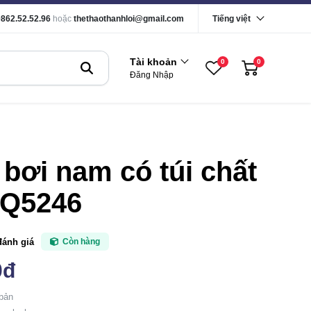
0862.52.52.96
hoặc
thethaothanhloi@gmail.com
Tiếng việt
Tài khoản
0
0
Đăng Nhập
bơi nam có túi chất
 Q5246
đánh giá
Còn hàng
0đ
 bản