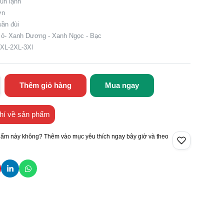
hun lạnh
ơn
ần đùi
 ỏ- Xanh Dương - Xanh Ngọc - Bạc
:XL-2XL-3Xl
Thêm giỏ hàng
Mua ngay
hí về sản phẩm
hẩm này không? Thêm vào mục yêu thích ngay bây giờ và theo