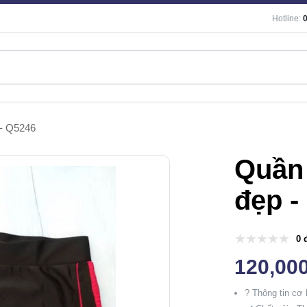
Hotline:
 - Q5246
Quần 
đẹp -
0 
120,00
? Thông tin cơ