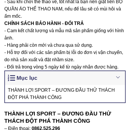
- Sau khi chơi thể thao về, tốt nhất là bạn nên giặt liền BỘ
QUẦN ÁO THỂ THAO NAM, nếu để lâu sẽ có mùi hôi và
ẩm mốc.
CHÍNH SÁCH BẢO HÀNH - ĐỔI TRẢ
- Cam kết chất lượng và mẫu mã sản phẩm giống với hình
ảnh.
- Hàng phải còn mới và chưa qua sử dụng.
- Hỗ trợ đối với các sản phẩm bị lỗi do đơn vị vận chuyển,
do nhà sản xuất và đặt nhầm size.
- Đổi trả trong vòng 5 ngày kể từ ngày nhận được hàng.
Mục lục
THÀNH LỢI SPORT – ĐƯƠNG ĐẦU THỬ THÁCH
ĐỘT PHÁ THÀNH CÔNG
THÀNH LỢI SPORT – ĐƯƠNG ĐẦU THỬ
THÁCH ĐỘT PHÁ THÀNH CÔNG
– Điện thoại:
0862.525.296