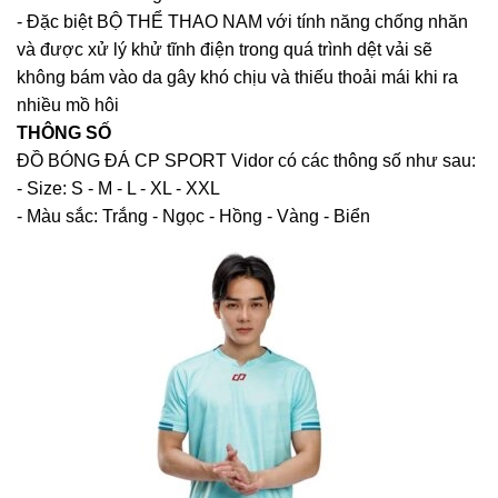
- Đặc biệt BỘ THỂ THAO NAM với tính năng chống nhăn
và được xử lý khử tĩnh điện trong quá trình dệt vải sẽ
không bám vào da gây khó chịu và thiếu thoải mái khi ra
nhiều mồ hôi
THÔNG SỐ
ĐỒ BÓNG ĐÁ CP SPORT Vidor có các thông số như sau:
- Size: S - M - L - XL - XXL
- Màu sắc: Trắng - Ngọc - Hồng - Vàng - Biển