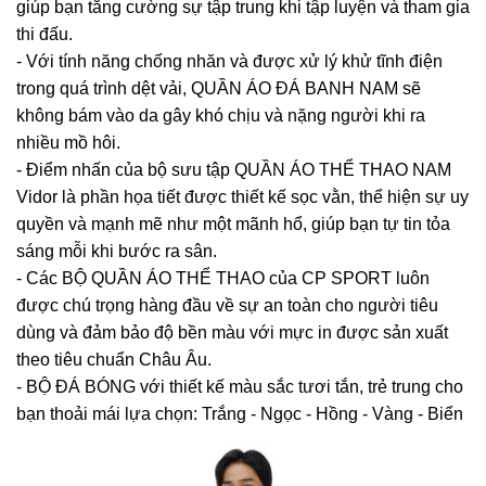
giúp bạn tăng cường sự tập trung khi tập luyện và tham gia
thi đấu.
- Với tính năng chống nhăn và được xử lý khử tĩnh điện
trong quá trình dệt vải, QUẦN ÁO ĐÁ BANH NAM sẽ
không bám vào da gây khó chịu và nặng người khi ra
nhiều mồ hôi.
- Điểm nhấn của bộ sưu tập QUẦN ÁO THỂ THAO NAM
Vidor là phần họa tiết được thiết kế sọc vằn, thể hiện sự uy
quyền và mạnh mẽ như một mãnh hổ, giúp bạn tự tin tỏa
sáng mỗi khi bước ra sân.
- Các BỘ QUẦN ÁO THỂ THAO của CP SPORT luôn
được chú trọng hàng đầu về sự an toàn cho người tiêu
dùng và đảm bảo độ bền màu với mực in được sản xuất
theo tiêu chuẩn Châu Âu.
- BỘ ĐÁ BÓNG với thiết kế màu sắc tươi tắn, trẻ trung cho
bạn thoải mái lựa chọn: Trắng - Ngọc - Hồng - Vàng - Biển