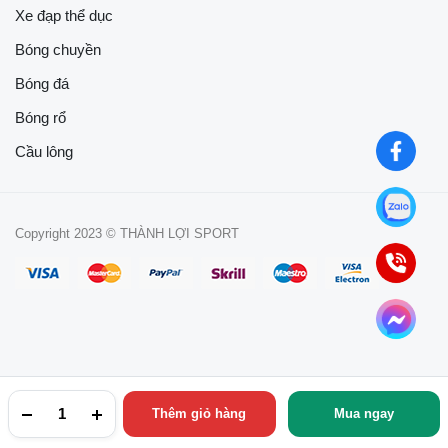
Xe đạp thể dục
Bóng chuyền
Bóng đá
Bóng rổ
Cầu lông
Copyright 2023 © THÀNH LỢI SPORT
Thêm giỏ hàng
Mua ngay
TRANG CHỦ
YÊU THÍCH
TÀI KHOẢN
NGÀNH HÀNG
TÌM KIẾM