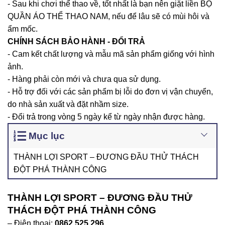
- Sau khi chơi thể thao về, tốt nhất là bạn nên giặt liền BỘ
QUẦN ÁO THỂ THAO NAM, nếu để lâu sẽ có mùi hôi và
ẩm mốc.
CHÍNH SÁCH BẢO HÀNH - ĐỔI TRẢ
- Cam kết chất lượng và mẫu mã sản phẩm giống với hình
ảnh.
- Hàng phải còn mới và chưa qua sử dụng.
- Hỗ trợ đối với các sản phẩm bị lỗi do đơn vị vận chuyển,
do nhà sản xuất và đặt nhầm size.
- Đổi trả trong vòng 5 ngày kể từ ngày nhận được hàng.
Mục lục
THÀNH LỢI SPORT – ĐƯƠNG ĐẦU THỬ THÁCH
ĐỘT PHÁ THÀNH CÔNG
THÀNH LỢI SPORT – ĐƯƠNG ĐẦU THỬ
THÁCH ĐỘT PHÁ THÀNH CÔNG
– Điện thoại:
0862.525.296