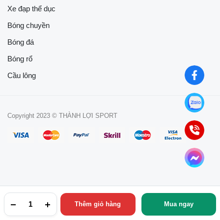
Xe đạp thể dục
Bóng chuyền
Bóng đá
Bóng rổ
Cầu lông
Copyright 2023 © THÀNH LỢI SPORT
Thêm giỏ hàng
Mua ngay
TRANG CHỦ
YÊU THÍCH
TÀI KHOẢN
NGÀNH HÀNG
TÌM KIẾM