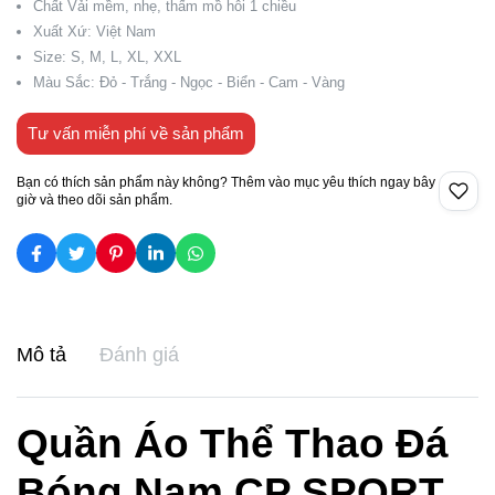
Chất Vải mềm, nhẹ, thấm mồ hôi 1 chiều
Xuất Xứ: Việt Nam
Size: S, M, L, XL, XXL
Màu Sắc: Đỏ - Trắng - Ngọc - Biển - Cam - Vàng
Tư vấn miễn phí về sản phẩm
Bạn có thích sản phẩm này không? Thêm vào mục yêu thích ngay bây
giờ và theo dõi sản phẩm.
Mô tả
Đánh giá
Quần Áo Thể Thao Đá
Bóng Nam CP SPORT