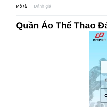
Mô tả
Đánh giá
Quần Áo Thể Thao Đá