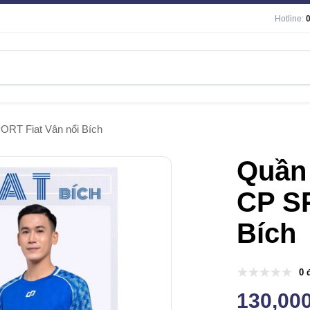
Hotline:
RT Fiat Vân nổi Bích
Quần
CP SP
Bích
0 
130,00