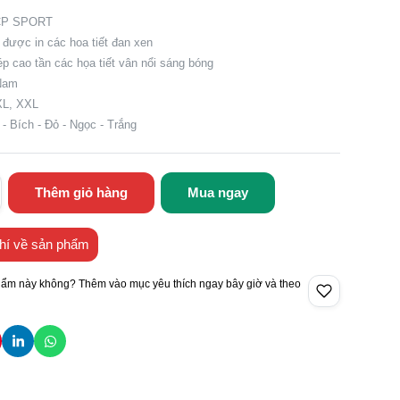
 CP SPORT
 được in các hoa tiết đan xen
p cao tần các họa tiết vân nổi sáng bóng
 Nam
 XL, XXL
- Bích - Đỏ - Ngọc - Trắng
Thêm giỏ hàng
Mua ngay
hí về sản phẩm
hẩm này không? Thêm vào mục yêu thích ngay bây giờ và theo