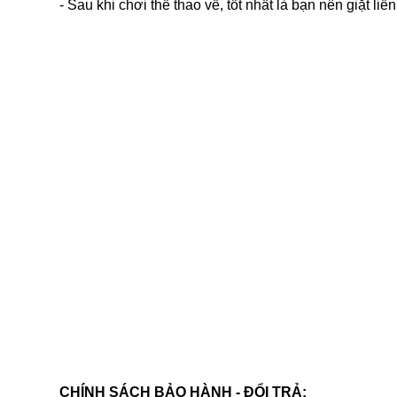
- Sau khi chơi thể thao về, tốt nhất là bạn nên giặt l
CHÍNH SÁCH BẢO HÀNH - ĐỔI TRẢ: