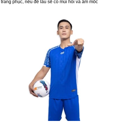
iền trang phục, nếu để lâu sẽ có mùi hôi và ẩm mốc