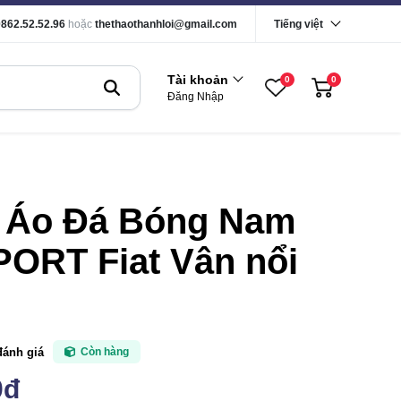
0862.52.52.96
hoặc
thethaothanhloi@gmail.com
Tiếng việt
Tài khoản
0
0
Đăng Nhập
 Áo Đá Bóng Nam
ORT Fiat Vân nổi
đánh giá
Còn hàng
0đ