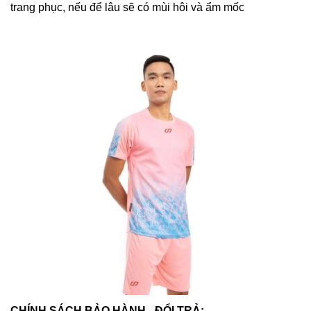
trang phục, nếu để lâu sẽ có mùi hôi và ẩm mốc
CHÍNH SÁCH BẢO HÀNH - ĐỔI TRẢ: