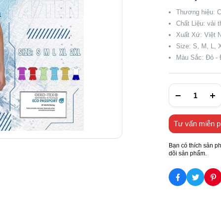
Thương hiệu:
Chất Liệu: vải 
Xuất Xứ: Việt
Size: S, M, L,
Màu Sắc: Đỏ - 
Tư vấn miễn p
Bạn có thích sản p
dõi sản phẩm.