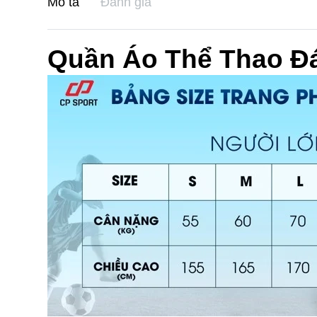
Mô tả
Đánh giá
Quần Áo Thể Thao Đ