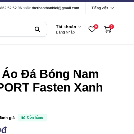
0862.52.52.96
hoặc
thethaothanhloi@gmail.com
Tiếng việt
Tài khoản
0
0
Đăng Nhập
 Áo Đá Bóng Nam
PORT Fasten Xanh
đánh giá
Còn hàng
0đ