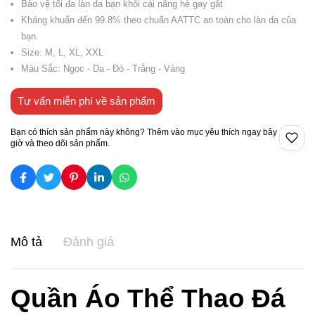
Bảo vệ tối đa làn da bạn khỏi cái nắng hè gay gắt
Kháng khuẩn đến 99.8% theo chuẩn AATTC an toàn cho làn da của
bạn.
Size: M, L, XL, XXL
Màu Sắc: Ngọc - Da - Đỏ - Trắng - Vàng
Tư vấn miễn phí về sản phẩm
Bạn có thích sản phẩm này không? Thêm vào mục yêu thích ngay bây
giờ và theo dõi sản phẩm.
Mô tả
Đánh giá
Quần Áo Thể Thao Đá