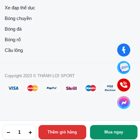
Xe đạp thể dục
Bóng chuyền
Bóng đá
Bóng rổ
Cầu lông
Copyright 2023 © THÀNH LỢI SPORT
Thêm giỏ hàng
Mua ngay
TRANG CHỦ
YÊU THÍCH
TÀI KHOẢN
NGÀNH HÀNG
TÌM KIẾM