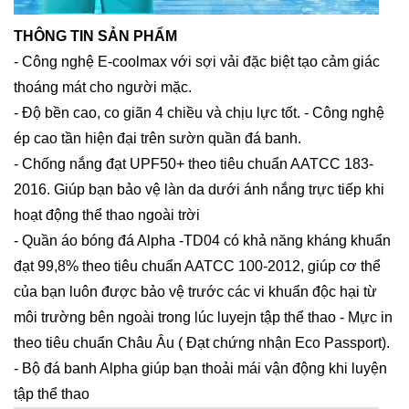
THÔNG TIN SẢN PHẨM
- Công nghệ E-coolmax với sợi vải đặc biệt tạo cảm giác
thoáng mát cho người mặc.
- Độ bền cao, co giãn 4 chiều và chịu lực tốt. - Công nghệ
ép cao tần hiện đại trên sườn quần đá banh.
- Chống nắng đạt UPF50+ theo tiêu chuẩn AATCC 183-
2016. Giúp bạn bảo vệ làn da dưới ánh nắng trực tiếp khi
hoạt động thể thao ngoài trời
- Quần áo bóng đá Alpha -TD04 có khả năng kháng khuẩn
đạt 99,8% theo tiêu chuẩn AATCC 100-2012, giúp cơ thể
của bạn luôn được bảo vệ trước các vi khuẩn độc hại từ
môi trường bên ngoài trong lúc luyejn tập thể thao - Mực in
theo tiêu chuẩn Châu Âu ( Đạt chứng nhận Eco Passport).
- Bộ đá banh Alpha giúp bạn thoải mái vận động khi luyện
tập thể thao