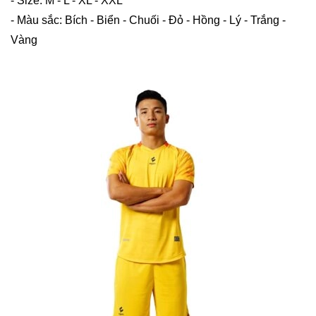
- Size: M - L - XL - XXL
- Màu sắc: Bích - Biển - Chuối - Đỏ - Hồng - Lý - Trắng -
Vàng