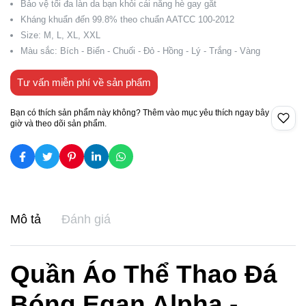
Bảo vệ tối đa làn da bạn khỏi cái nắng hè gay gắt
Kháng khuẩn đến 99.8% theo chuẩn AATCC 100-2012
Size: M, L, XL, XXL
Màu sắc: Bích - Biển - Chuối - Đỏ - Hồng - Lý - Trắng - Vàng
Tư vấn miễn phí về sản phẩm
Bạn có thích sản phẩm này không? Thêm vào mục yêu thích ngay bây
giờ và theo dõi sản phẩm.
Mô tả
Đánh giá
Quần Áo Thể Thao Đá
Bóng Egan Alpha -