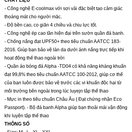
CHẤT LIỆU
- Công nghệ E-coolmax với sợi vải đặc biệt tạo cảm giác
thoáng mát cho người mặc.
- Độ bền cao, co giãn 4 chiều và chịu lực tốt.
- Công nghệ ép cao tần hiện đại trên sườn quần đá banh.
- Chống nắng đạt UPF50+ theo tiêu chuẩn AATCC 183-
2016. Giúp bạn bảo vệ làn da dưới ánh nắng trực tiếp khi
hoạt động thể thao ngoài trời
- Quần áo bóng đá Alpha -TD04 có khả năng kháng khuẩn
đạt 99,8% theo tiêu chuẩn AATCC 100-2012, giúp cơ thể
của bạn luôn được bảo vệ trước các vi khuẩn độc hại từ
môi trường bên ngoài trong lúc luyejn tập thể thao
- Mực in theo tiêu chuẩn Châu Âu ( Đạt chứng nhận Eco
Passport). - Bộ đá banh Alpha giúp bạn thoải mái vận động
khi luyện tập thể thao
THÔNG SỐ