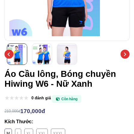
Áo Cầu lông, Bóng chuyền
Hiwing W6 - Nữ Xanh
0 đánh giá
Còn hàng
170,000đ
210,000đ
Kích Thước:
M
L
XL
XXL
XXXL