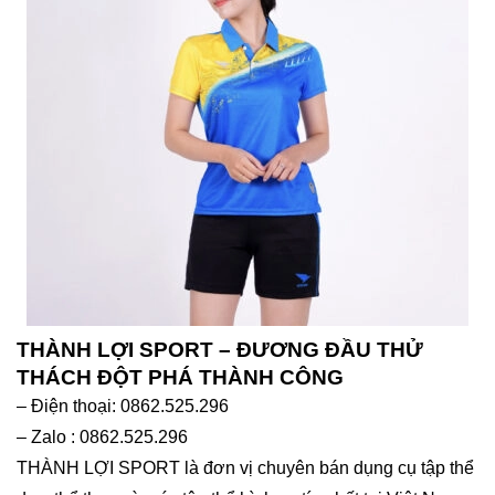
THÀNH LỢI SPORT – ĐƯƠNG ĐẦU THỬ
THÁCH ĐỘT PHÁ THÀNH CÔNG
– Điện thoại: 0862.525.296
– Zalo : 0862.525.296
THÀNH LỢI SPORT là đơn vị chuyên bán dụng cụ tập thể