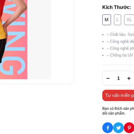
Kích Thước:
M
L
XL
– Chất liệu: S
– Công nghệ dệt
– Công nghệ ph
– Chống tia UV 
Tư vấn miễn p
Bạn có thích sản p
dõi sản phẩm.