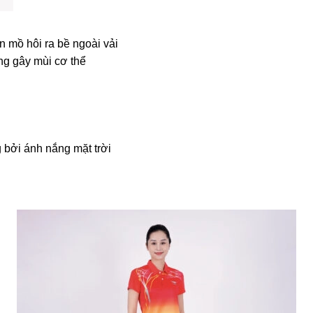
n mồ hôi ra bề ngoài vải
ng gây mùi cơ thể
bởi ánh nắng mặt trời
i