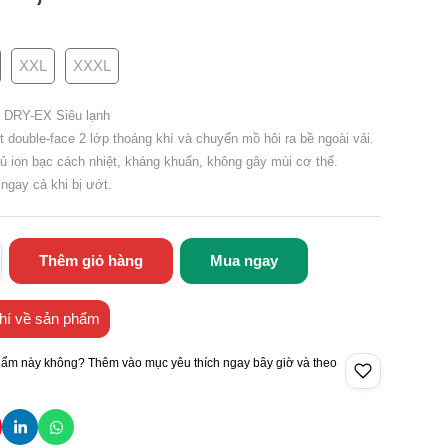
XXL
XXXL
ợi DRY-EX Siêu lạnh
 double-face 2 lớp thoáng khí và chuyển mồ hôi ra bề ngoài vải.
ủ ion bạc cách nhiệt, kháng khuẩn, không gây mùi cơ thể.
ngay cả khi bị ướt.
Thêm giỏ hàng
Mua ngay
hí về sản phẩm
hẩm này không? Thêm vào mục yêu thích ngay bây giờ và theo