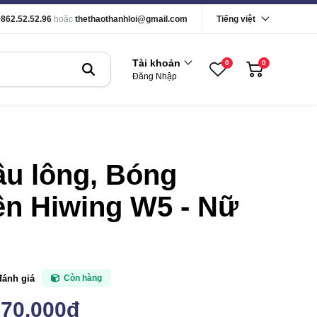
0862.52.52.96
hoặc
thethaothanhloi@gmail.com
Tiếng việt
Tài khoản
0
0
Đăng Nhập
u lông, Bóng
n Hiwing W5 - Nữ
đánh giá
Còn hàng
170,000đ