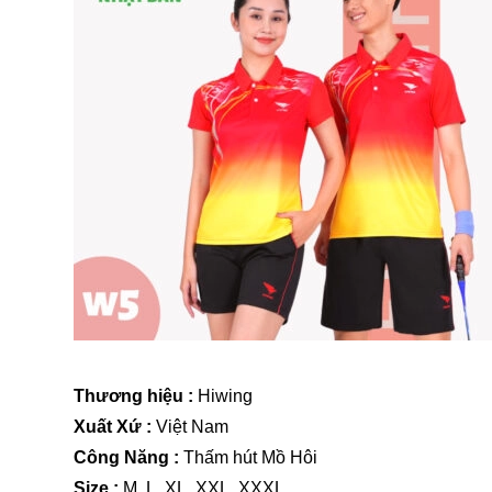
Thương hiệu :
Hiwing
Xuất Xứ :
Việt Nam
Công Năng :
Thấm hút Mồ Hôi
Size :
M, L, XL, XXL, XXXL