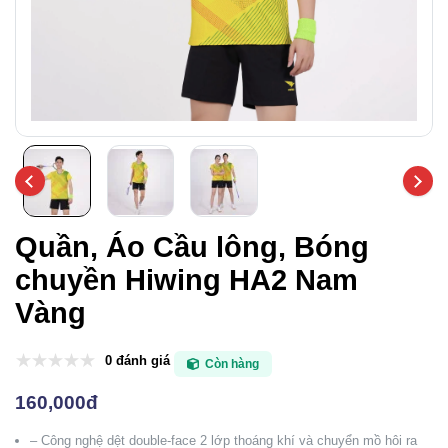
Quần, Áo Cầu lông, Bóng
chuyền Hiwing HA2 Nam
Vàng
0 đánh giá
Còn hàng
160,000đ
– Công nghệ dệt double-face 2 lớp thoáng khí và chuyển mồ hôi ra