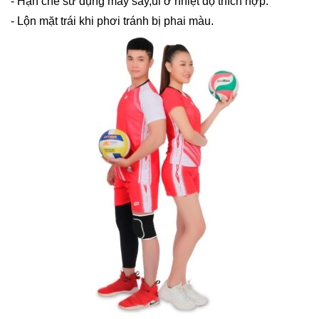
- Hạn chế sử dụng máy sấy,ủi ở nhiệt độ thích hợp.
- Lộn mặt trái khi phơi tránh bị phai màu.