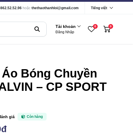
0862.52.52.96
hoặc
thethaothanhloi@gmail.com
Tiếng việt
Tài khoản
0
0
Đăng Nhập
 Áo Bóng Chuyền
ALVIN – CP SPORT
đánh giá
Còn hàng
0đ