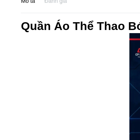
Mô tả
Đánh giá
Quần Áo Thể Thao B