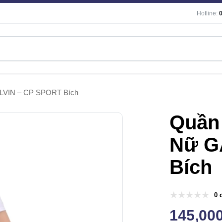
Hotline:
LVIN – CP SPORT Bích
Quần
Nữ G
Bích
0 
145,00