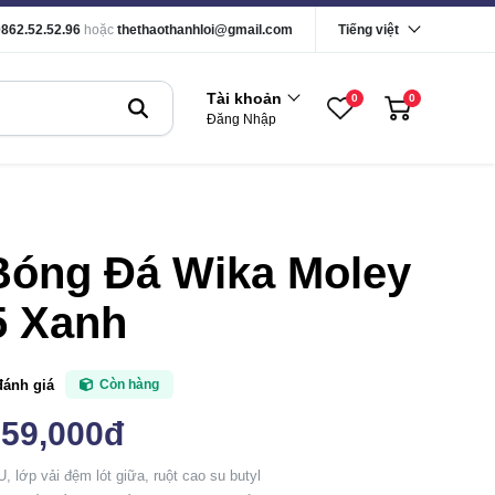
0862.52.52.96
hoặc
thethaothanhloi@gmail.com
Tiếng việt
Tài khoản
0
0
Đăng Nhập
Bóng Đá Wika Moley
5 Xanh
đánh giá
Còn hàng
559,000đ
U, lớp vải đệm lót giữa, ruột cao su butyl