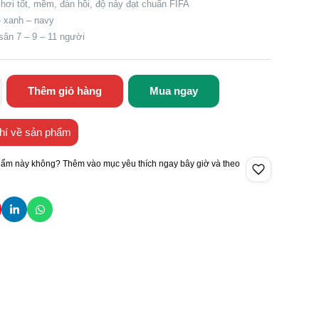
 hơi tốt, mềm, đàn hồi, độ nảy đạt chuẩn FIFA
 xanh – navy
sân 7 – 9 – 11 người
Thêm giỏ hàng
Mua ngay
hí về sản phẩm
hẩm này không? Thêm vào mục yêu thích ngay bây giờ và theo