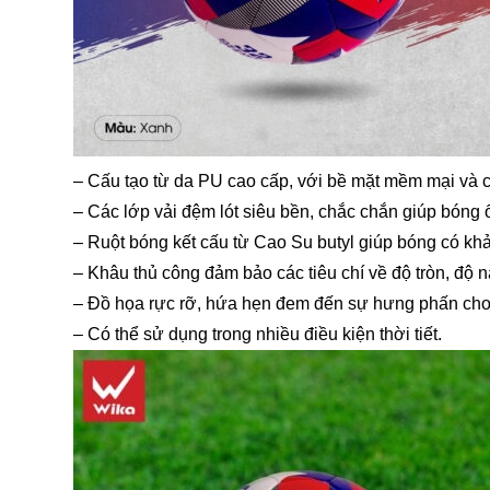
– Cấu tạo từ da PU cao cấp, với bề mặt mềm mại và có
– Các lớp vải đệm lót siêu bền, chắc chắn giúp bóng 
– Ruột bóng kết cấu từ Cao Su butyl giúp bóng có khả
– Khâu thủ công đảm bảo các tiêu chí về độ tròn, độ n
– Đồ họa rực rỡ, hứa hẹn đem đến sự hưng phấn cho 
– Có thể sử dụng trong nhiều điều kiện thời tiết.