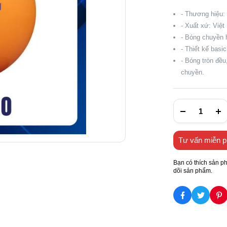
- Thương hiệu:
- Xuất xứ: Việ
- Bóng chuyền 
- Thiết kế basi
- Bóng tròn đề
chuyền.
Tư vấn miễn p
Bạn có thích sản p
dõi sản phẩm.