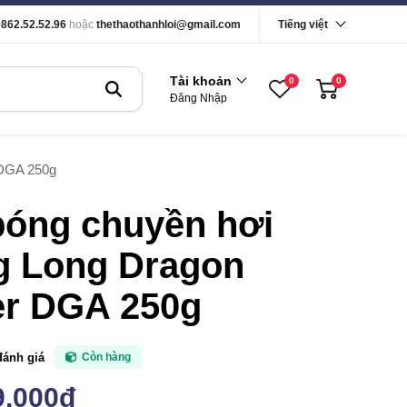
0862.52.52.96
hoặc
thethaothanhloi@gmail.com
Tiếng việt
Tài khoản
0
0
Đăng Nhập
 DGA 250g
bóng chuyền hơi
g Long Dragon
er DGA 250g
đánh giá
Còn hàng
9,000đ