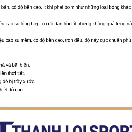
ẩn, có độ bền cao, ít khi phải bơm như những loại bóng khác C
ệu cao su tổng hợp, có độ đàn hồi tốt nhưng không quá tưng nảy
iệu cao su mềm, có độ bền cao, tròn đều, độ nảy cực chuẩn ph
hà và bãi biển.
n thời tiết.
 dễ bị trầy xước.
hiệt độ cao.