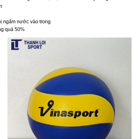
n
bị ngấm nước vào trong
óng quá 50%