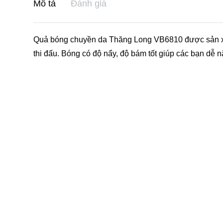
Mô tả
Đánh giá
Quả bóng chuyền da Thăng Long VB6810 được sản xuấ
thi đấu. Bóng có độ nẩy, độ bám tốt giúp các bạn dễ n