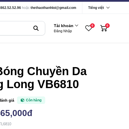
0862.52.52.96
hoặc
thethaothanhloi@gmail.com
Tiếng việt
Tài khoản
0
0
Đăng Nhập
Bóng Chuyền Da
g Long VB6810
đánh giá
Còn hàng
465,000đ
TL6810