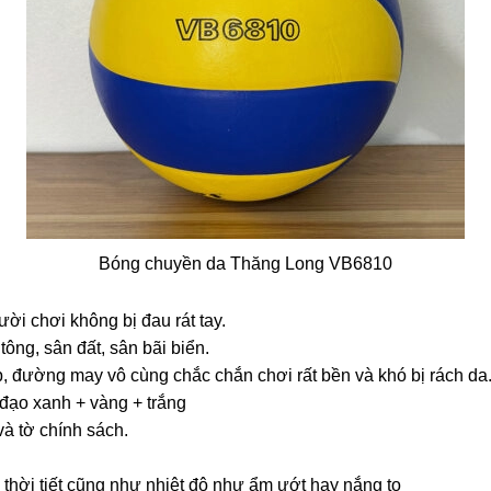
Bóng chuyền da Thăng Long VB6810
ời chơi không bị đau rát tay.
tông, sân đất, sân bãi biển.
, đường may vô cùng chắc chắn chơi rất bền và khó bị rách da
 đạo xanh + vàng + trắng
à tờ chính sách.
thời tiết cũng như nhiệt độ như ẩm ướt hay nắng to