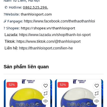
Nam Từ Liêm, Hà Nội
 ✆ Hotline: 
0862.525.296.
?Website: 
thanhloisport.com
ℱ Fanpage: 
https://www.facebook.com/thethaothanhloi
? Shopee: 
https://shopee.vn/thanhloisport
Lazada:
https://www.lazada.vn/shop/thanh-loi-sport
Tiktok:
https://www.tiktok.com/@thanhloisport
Liên hệ:
https://thanhloisport.com/lien-he
Sản phẩm liên quan
52%
52%