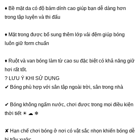
♦ Bề mặt da có độ bám dính cao giúp bạn dễ dàng hơn
trong tập luyện và thi đấu
♦ Mặt trong được bổ sung thêm lớp vải đệm giúp bóng
luôn giữ form chuẩn
♦ Ruột và van bóng làm từ cao su đặc biệt có khả năng giữ
hơi rất tốt.
? LƯU Ý KHI SỬ DỤNG
✔ Bóng phù hợp với sân tập ngoài trời, sân trong nhà
✔ Bóng không ngấm nước, chơi được trong mọi điều kiện
thời tiết ☀ ☁ ❄
✘ Hạn chế chơi bóng ở nơi có vật sắc nhọn khiến bóng dễ
bị trầy xước