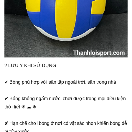
? LƯU Ý KHI SỬ DỤNG
✔ Bóng phù hợp với sân tập ngoài trời, sân trong nhà
✔ Bóng không ngấm nước, chơi được trong mọi điều kiện
thời tiết ☀ ☁ ❄
✘ Hạn chế chơi bóng ở nơi có vật sắc nhọn khiến bóng dễ
bị trầy xước