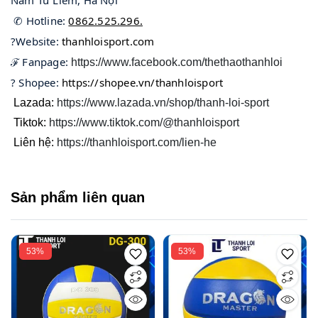
Nam Từ Liêm, Hà Nội
 ✆ Hotline: 
0862.525.296.
?Website: 
thanhloisport.com
ℱ Fanpage: 
https://www.facebook.com/thethaothanhloi
? Shopee: 
https://shopee.vn/thanhloisport
Lazada:
https://www.lazada.vn/shop/thanh-loi-sport
Tiktok:
https://www.tiktok.com/@thanhloisport
Liên hệ:
https://thanhloisport.com/lien-he
Sản phẩm liên quan
53%
53%