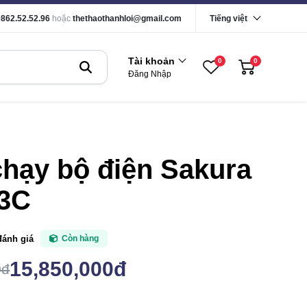
0862.52.52.96
hoặc
thethaothanhloi@gmail.com
Tiếng việt
Tài khoản
0
0
Đăng Nhập
hạy bộ điện Sakura
3C
đánh giá
Còn hàng
15,850,000đ
0đ