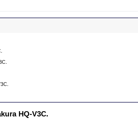
.
3C.
V3C.
akura HQ-V3C.