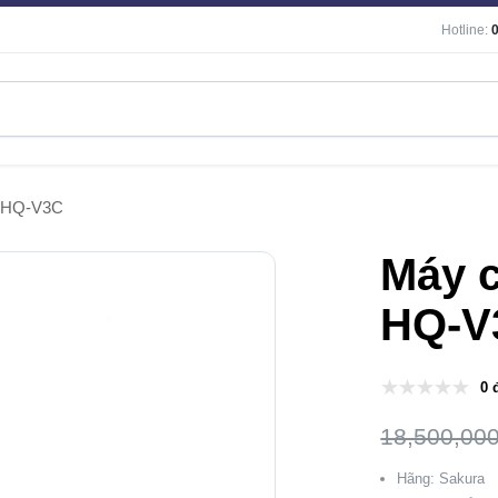
Hotline:
a HQ-V3C
Máy c
HQ-V
0 
18,500,00
Hãng: Sakura