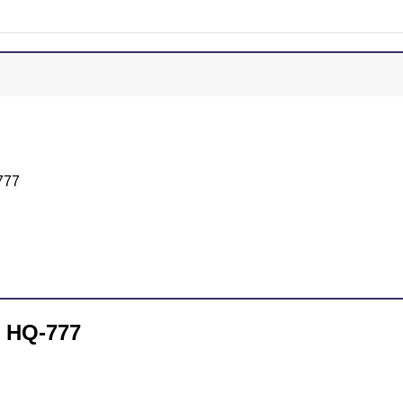
777
n HQ-777