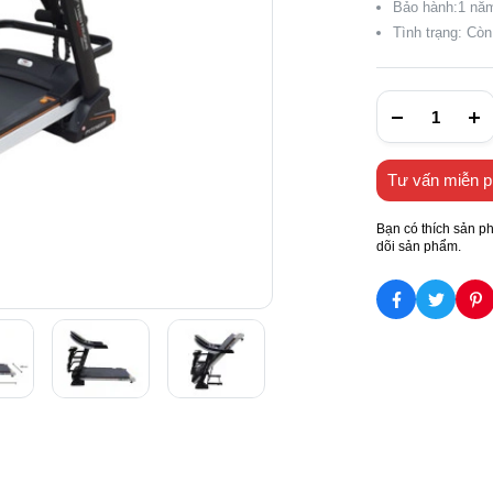
Bảo hành:1 nă
Tình trạng: Cò
Tư vấn miễn p
Bạn có thích sản p
dõi sản phẩm.