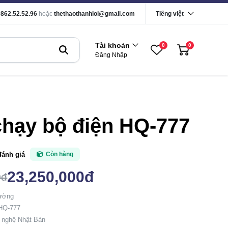
0862.52.52.96
hoặc
thethaothanhloi@gmail.com
Tiếng việt
Tài khoản
0
0
Đăng Nhập
hạy bộ điện HQ-777
đánh giá
Còn hàng
23,250,000đ
0đ
rường
HQ-777
 nghệ Nhật Bản