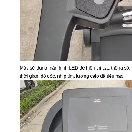
Máy sử dụng màn hình LED để hiển thị các thông số. 
thời gian, độ dốc, nhịp tim, lượng calo đã tiêu hao.