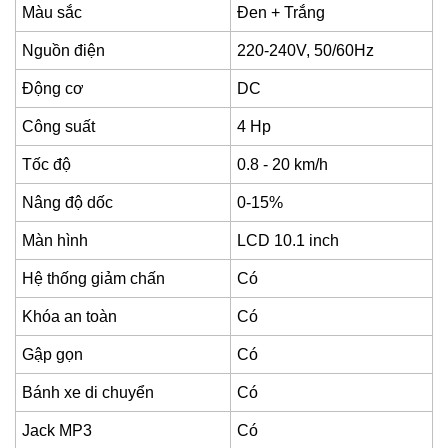
Màu sắc
Đen + Trắng
Nguồn điện
220-240V, 50/60Hz
Động cơ
DC
Công suất
4 Hp
Tốc độ
0.8 - 20 km/h
Nâng độ dốc
0-15%
Màn hình
LCD 10.1 inch
Hệ thống giảm chấn
Có
Khóa an toàn
Có
Gập gọn
Có
Bánh xe di chuyển
Có
Jack MP3
Có