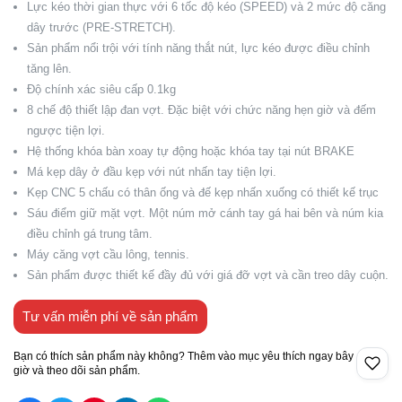
Lực kéo thời gian thực với 6 tốc độ kéo (SPEED) và 2 mức độ căng
dây trước (PRE-STRETCH).
Sản phẩm nổi trội với tính năng thắt nút, lực kéo được điều chỉnh
tăng lên.
Độ chính xác siêu cấp 0.1kg
8 chế độ thiết lập đan vợt. Đặc biệt với chức năng hẹn giờ và đếm
ngược tiện lợi.
Hệ thống khóa bàn xoay tự động hoặc khóa tay tại nút BRAKE
Má kẹp dây ở đầu kẹp với nút nhấn tay tiện lợi.
Kẹp CNC 5 chấu có thân ống và đế kẹp nhấn xuống có thiết kế trục
Sáu điểm giữ mặt vợt. Một núm mở cánh tay gá hai bên và núm kia
điều chỉnh gá trung tâm.
Máy căng vợt cầu lông, tennis.
Sản phẩm được thiết kế đầy đủ với giá đỡ vợt và cần treo dây cuộn.
Tư vấn miễn phí về sản phẩm
Bạn có thích sản phẩm này không? Thêm vào mục yêu thích ngay bây
giờ và theo dõi sản phẩm.