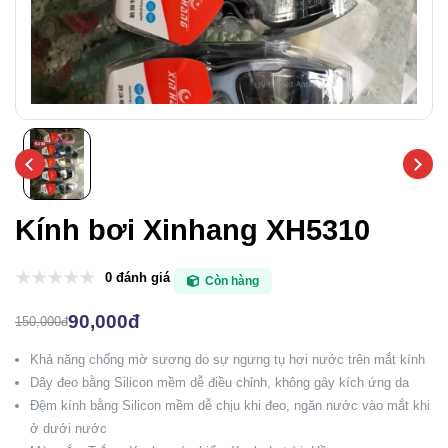
Kính bơi Xinhang XH5310
0 đánh giá
Còn hàng
90,000đ
150,000đ
Khả năng chống mờ sương do sự ngưng tụ hơi nước trên mắt kính
Dây đeo bằng Silicon mềm dễ điều chỉnh, không gây kích ứng da
Đệm kính bằng Silicon mềm dễ chịu khi đeo, ngăn nước vào mắt khi
ở dưới nước