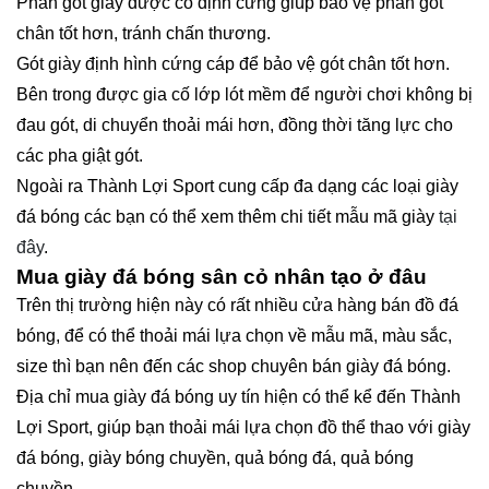
Phần gót giày được cố định cứng giúp bảo vệ phần gót
chân tốt hơn, tránh chấn thương.
Gót giày định hình cứng cáp để bảo vệ gót chân tốt hơn.
Bên trong được gia cố lớp lót mềm để người chơi không bị
đau gót, di chuyển thoải mái hơn, đồng thời tăng lực cho
các pha giật gót.
Ngoài ra Thành Lợi Sport cung cấp đa dạng các loại giày
đá bóng các bạn có thể xem thêm chi tiết mẫu mã giày
tại
đây
.
Mua giày đá bóng sân cỏ nhân tạo ở đâu
Trên thị trường hiện này có rất nhiều cửa hàng bán đồ đá
bóng, để có thể thoải mái lựa chọn về mẫu mã, màu sắc,
size thì bạn nên đến các shop chuyên bán giày đá bóng.
Địa chỉ mua giày đá bóng uy tín hiện có thể kể đến Thành
Lợi Sport, giúp bạn thoải mái lựa chọn đồ thể thao với giày
đá bóng, giày bóng chuyền, quả bóng đá, quả bóng
chuyền...