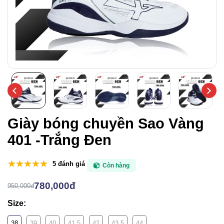
Giày bóng chuyền Sao Vàng
401 -Trắng Đen
5 đánh giá
Còn hàng
780,000đ
950,000đ
Size:
38
39
40
41.5
42
43.5
44