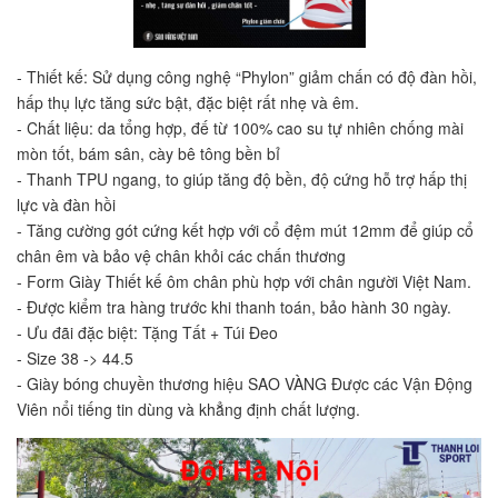
- Thiết kế: Sử dụng công nghệ “Phylon” giảm chấn có độ đàn hồi, 
hấp thụ lực tăng sức bật, đặc biệt rất nhẹ và êm.
- Chất liệu: da tổng hợp, đế từ 100% cao su tự nhiên chống mài 
mòn tốt, bám sân, cày bê tông bền bỉ
- Thanh TPU ngang, to giúp tăng độ bền, độ cứng hỗ trợ hấp thị 
lực và đàn hồi
- Tăng cường gót cứng kết hợp với cổ đệm mút 12mm để giúp cổ 
chân êm và bảo vệ chân khỏi các chấn thương
- Form Giày Thiết kế ôm chân phù hợp với chân người Việt Nam.
- Được kiểm tra hàng trước khi thanh toán, bảo hành 30 ngày.
- Ưu đãi đặc biệt: Tặng Tất + Túi Đeo
- Size 38 -> 44.5
- Giày bóng chuyền thương hiệu SAO VÀNG Được các Vận Động 
Viên nổi tiếng tin dùng và khẳng định chất lượng.