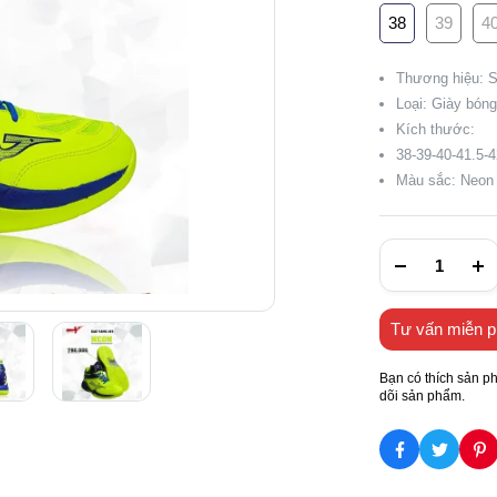
38
39
4
Thương hiệu: 
Loại: Giày bón
Kích thước:
38-39-40-41.5-4
Màu sắc: Neon
Tư vấn miễn p
Bạn có thích sản p
dõi sản phẩm.