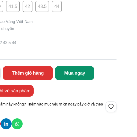
0
41.5
42
43.5
44
Sao Vàng Việt Nam
g chuyền
2-43.5-44
Thêm giỏ hàng
Mua ngay
hí về sản phẩm
hẩm này không? Thêm vào mục yêu thích ngay bây giờ và theo