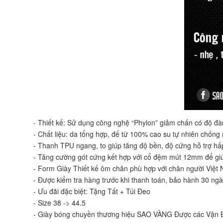
- Thiết kế: Sử dụng công nghệ “Phylon” giảm chấn có độ đàn 
- Chất liệu: da tổng hợp, đế từ 100% cao su tự nhiên chống
- Thanh TPU ngang, to giúp tăng độ bền, độ cứng hỗ trợ hấp
- Tăng cường gót cứng kết hợp với cổ đệm mút 12mm để gi
- Form Giày Thiết kế ôm chân phù hợp với chân người Việt
- Được kiểm tra hàng trước khi thanh toán, bảo hành 30 ngà
- Ưu đãi đặc biệt: Tặng Tất + Túi Đeo
- Size 38 -> 44.5
- Giày bóng chuyền thương hiệu SAO VÀNG Được các Vận Độn