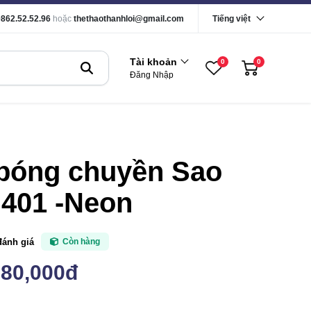
0862.52.52.96
hoặc
thethaothanhloi@gmail.com
Tiếng việt
Tài khoản
0
0
Đăng Nhập
 bóng chuyền Sao
 401 -Neon
đánh giá
Còn hàng
780,000đ